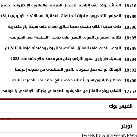
الضرائب تؤكد على إلزامية التسجيل الضريبي والفاتورة الإلكترونية لجميع 
18:10
المجلس التصديري: صادرات الصناعات الغذائية إلى الاتحاد الأوروبي ترتفع 15.4% خلال النصف الأول من 2026
18:09
خلاف بسبب الكلاب ينتهي بضبط سائق تعدى على سيدة بالإسكندرية
18:06
نهاية استعراض القوة.. القبض على صاحب «السنجة» في المنوفية
18:05
اليوم.. الحكم على السائق المتهم بقتل رجل وحفيدته وإصابة 11 آخرين
18:05
رسميا.. طرابزون سبور التركي يعلن ضم محمد صلاح حتى عام 2028
18:04
الزمالك يواجه بطل جيبوتي بالدور التمهيدي من بطولة إفريقيا
18:02
جماهير طرابزون سبور تُطالب محمد صلاح بحصد لقب الدوري التركي
18:00
الأهلي يواجه الفائز من مقديشيو الصومالي وكيتارا الأوغندي بالكونفدرال
17:57
الفيس بوك
تويتر
Tweets by AlmsryeenNEWS