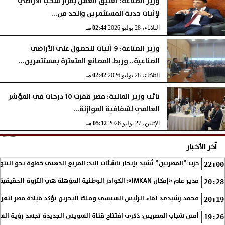
وزير الصناعة: تعليق العمل بقرار سحب الأراضي
لإثبات جدية المستثمرين والحد من...
الثلاثاء، 28 يوليو 2026
02:44 مـ
وزير الصناعة: 9 آليات للحصول على الأراضي
الصناعية.. وربط المصانع المتعثرة بمستثمرين...
الثلاثاء، 28 يوليو 2026
02:42 مـ
نائب وزير المالية: مصر قفزت 10 درجات في المؤشر
العالمي لشفافية الموازنة...
الإثنين، 27 يوليو 2026
05:12 مـ
آخر الأخبار
حزب ”المصريين” يُشيد بإنجاز ناشئات اليد: المربع الذهبي خطوة نحو التتو
22:00
مدير عام «إمكان IMKAN»: الكوادر الوطنية المؤهلة هي الثروة الحقيقية لمستقبل التنمية في مصر
20:28
محمد رشيدي: لقاء الرئيس السيسي وملك البحرين يؤكد قيادة مصر لتعزيز 
20:19
أمين شباب المصريين: ذكرى افتتاح قناة السويس الجديدة تجسد رؤية الس
19:26