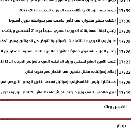
جيش الاحتلال: «حزب الله» خرق اتفاق وقف إطلاق النار.. وسنعمل ضده بق
18:17
موعد قمة الزمالك والأهلي في الدوري المصري 2026-2027
17:59
الأهلي يفتتح مشواره في كأس عاصمة مصر بمواجهة بترول أسيوط
17:30
رئيس لجنة المسابقات: الدورى المصري سيبدأ يوم 21 أغسطس وينتهى فى مايو
17:29
«الوزاري العربي»: الانتهاكات الإسرائيلية تقوض حل الدولتين وفرص تحقي
17:28
رئيس الوزراء يستعرض مقترحًا لمشروع قانون الاتحاد المصري للمطورين الع
17:26
كلمة الأمين العام لمجلس وزراء الداخلية العرب بالمؤتمر العربي الـ 12 للمسؤولين عن الأمن السياحي
17:23
إعلام إسرائيلي: مقتل جنديين في انفجار لغم جنوب لبنان
17:22
مستشار الرئيس الفلسطيني: إسرائيل تسعى لتغيير الوضع التاريخي في
17:20
نبيل فهمي يلتقي وزير خارجية الجزائر على هامش الاجتماع الوزاري حول
17:19
الفيس بوك
تويتر