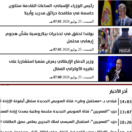
رئيس الوزراء الإسباني: الساعات القادمة ستكون
حاسمة في مكافحة حرائق مدريد وأبيلا
السبت، 25 يوليو 2026
07:01 مـ
بولندا تحقق في تحذيرات بيلاروسية بشأن هجوم
إرهابي محتمل
السبت، 25 يوليو 2026
07:01 مـ
وزير الدفاع الإيطالي يعرض منصبا استشاريا على
نظيره الأوكراني المقال
السبت، 25 يوليو 2026
07:00 مـ
آخر الأخبار
قيادي بـ «مستقبل وطن»: قناة السويس الجديدة ستظل أيقونة الإرادة ا
14:03
حزب ”المصريين”: قناة السويس الجديدة ملحمة وطنية جسدت إرادة المصري
13:07
حزب ”المصريين”: استقبال السيسي لملك البحرين يعكس عمق العلاقات التا
18:26