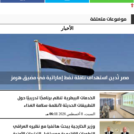
⇧
موضوعات متعلقة
الأخبار
مصر تُدين استهداف ناقلة نفط إماراتية في مضيق هرمز
الخدمات البيطرية تنظم برنامجًا تدريبيًا حول
التطبيقات الحديثة لأنظمة سلامة الغذاء
السبت، 8 أغسطس 2026
06:13 مـ
السبت، 8 أغسطس 2026
06:11 مـ
وزير الخارجية يبحث هاتفيا مع نظيره العراقي
التطورات الإقليمية ومستقبل الترتيبات الأمنية...