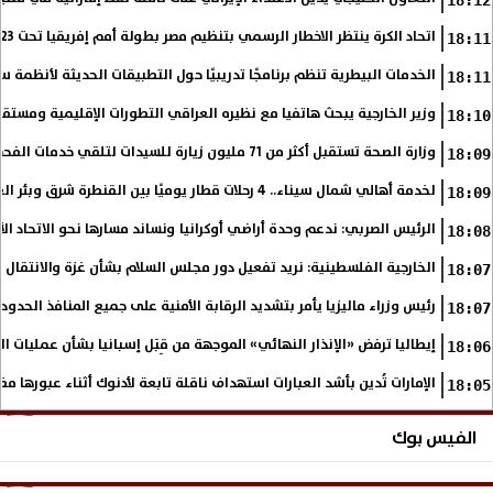
اتحاد الكرة ينتظر الاخطار الرسمي بتنظيم مصر بطولة أمم إفريقيا تحت 23 عاما
18:11
الخدمات البيطرية تنظم برنامجًا تدريبيًا حول التطبيقات الحديثة لأنظمة س
18:11
وزير الخارجية يبحث هاتفيا مع نظيره العراقي التطورات الإقليمية ومستقبل
18:10
وزارة الصحة تستقبل أكثر من 71 مليون زيارة للسيدات لتلقي خدمات الفحص والتوعية
18:09
لخدمة أهالي شمال سيناء.. 4 رحلات قطار يوميًا بين القنطرة شرق وبئر العبد
18:09
الرئيس الصربي: ندعم وحدة أراضي أوكرانيا ونساند مسارها نحو الاتحاد ال
18:08
الخارجية الفلسطينية: نريد تفعيل دور مجلس السلام بشأن غزة والانتقال إ
18:07
رئيس وزراء ماليزيا يأمر بتشديد الرقابة الأمنية على جميع المنافذ الحدود
18:07
إيطاليا ترفض «الإنذار النهائي» الموجهة من قِبَل إسبانيا بشأن عمليات ا
18:06
الإمارات تُدين بأشد العبارات استهداف ناقلة تابعة لأدنوك أثناء عبورها م
18:05
الفيس بوك