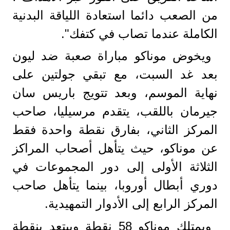
من الصعب دائما استعادة اللياقة البدنية
الكاملة عندما تصاب في كتفك".
ويخوض موناكو مباراة صعبة ضد ليون
بعد غد السبت، مع تبقي جولتين على
نهاية الموسم، وبعد تتويج باريس سان
جيرمان باللقب، يتقدم مرسيليا، صاحب
المركز الثاني، بفارق نقطة واحدة فقط
عن موناكو، حيث يتأهل أصحاب المراكز
الثلاثة الأولى إلى دور المجموعات في
دوري أبطال أوروبا، بينما يتأهل صاحب
المركز الرابع إلى الأدوار التمهيدية.
ويمتلك موناكو 58 نقطة ويبتعد بنقطة