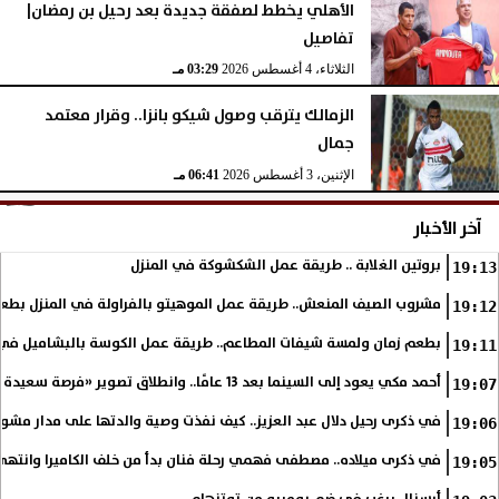
الأهلي يخطط لصفقة جديدة بعد رحيل بن رمضان|
تفاصيل
الثلاثاء، 4 أغسطس 2026
03:29 مـ
الزمالك يترقب وصول شيكو بانزا.. وقرار معتمد
جمال
الإثنين، 3 أغسطس 2026
06:41 مـ
آخر الأخبار
بروتين الغلابة .. طريقة عمل الشكشوكة في المنزل
19:13
مشروب الصيف المنعش.. طريقة عمل الموهيتو بالفراولة في المنزل بطعم
19:12
بطعم زمان ولمسة شيفات المطاعم.. طريقة عمل الكوسة بالبشاميل في 
19:11
أحمد مكي يعود إلى السينما بعد 13 عامًا.. وانطلاق تصوير «فرصة سعيدة»
19:07
في ذكرى رحيل دلال عبد العزيز.. كيف نفذت وصية والدتها على مدار مشوا
19:06
في ذكرى ميلاده.. مصطفى فهمي رحلة فنان بدأ من خلف الكاميرا وانتهى أي
19:05