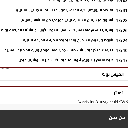
أرسنال يرغب في ضم روميرو من توتنهام
19:03
الاتحاد النرويجي لكرة القدم يدعو إلى استقالة جاني إنفانتينو
18:31
أستون فيلا يعلن استعارة ليلي مورفي من مانشستر سيتي
18:28
إسبانيا تتقدم على مصر 13-12 في الشوط الأول.. وناشئات الفراعنة يواصلن حلم بلوغ نهائي مونديال اليد
18:26
شروط ورسوم استخراج وتجديد رخصة قيادة الدراجة النارية
18:24
تعرف على كيفية إنشاء حساب جديد على موقع وزارة الداخلية المصرية
18:19
ضبط متهم بتسويق أدوات منافية للآداب عبر السوشيال ميديا
18:17
الفيس بوك
تويتر
Tweets by AlmsryeenNEWS
من نحن