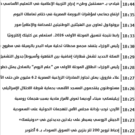
قيادي بـ «مستقبل وطن»: إدراج التربية الإعلامية في التعليم الأساسي 
18:44
ارتفاع جماعي لمؤشرات البورصة المصرية في ختام تعاملات اليوم
18:35
بروتوكول تعاون بين الهيئتين الوطنيتين للصحافة والإعلام| صور
18:34
رابط نتيجة تنسيق المرحلة الأولى 2026.. استعلم عن كليتك إلكترونيًا
18:33
رئيس الوزراء يتفقد مجمع محطات تحلية مياه البحر بالرميلة في مطروح بطاقة 125 ألف متر 
18:30
السكة الحديد تشغل قطارات إضافية بين القاهرة وأسيوط| جدول التشغيل
18:29
رئيس الوزراء: انطلاق المرحلة الأولى من ”علم الروم” بالساحل يمثل خطو
18:28
علاء فاروق: يعلن تجاوز الصادرات الزراعية المصرية 6.2 مليون طن حتى الآن
18:27
مستوطنون يقتحمون المسجد الأقصى بحماية شرطة الاحتلال الإسرائيلي
18:26
زيلينسكي: ميناء أوديسا تعرض لأضرار مادية بسبب هجمات روسية
18:25
الأردن: نرحب بإدانة مجلس الأمن للهجمات الحوثية على السعودية
18:24
الجيش الروسي يسيطر على بلدتين جديدتين في «دونيتسك»
18:23
إحباط ترويج 200 لتر بنزين في السوق السوداء بـ 6 أكتوبر
18:22