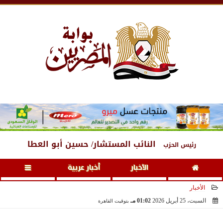
الإثنين
، 10 أغسطس 2026
03:09 صـ
النائب المستشار/ حسين أبو العطا
رئيس الحزب
الأخبار
أخبار عربية
الأخبار
السبت، 25 أبريل 2026
01:02 مـ
بتوقيت القاهرة
2026-04-25 13:02:39