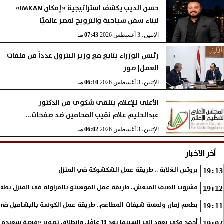
حسن الديب يكشف استراتيجية «إمكان IMKAN»
لبناء سفن سياحية والترويج لمصر عالميًا
الإثنين، 3 أغسطس 2026
07:43 مـ
رئيس الوزراء يتابع مع وزير البترول عدداً من ملفات
العمل| صور
الإثنين، 3 أغسطس 2026
06:10 مـ
الأعلى للإعلام يتلقى شكوى من الدكتور
عبدالحليم علام نقيب المحامين ضد صفحات...
الإثنين، 3 أغسطس 2026
06:02 مـ
آخر الأخبار
بروتين الغلابة .. طريقة عمل الشكشوكة في المنزل
19:13
مشروب الصيف المنعش.. طريقة عمل الموهيتو بالفراولة في المنزل بطعم
19:12
بطعم زمان ولمسة شيفات المطاعم.. طريقة عمل الكوسة بالبشاميل في 
19:11
أحمد مكي يعود إلى السينما بعد 13 عامًا.. وانطلاق تصوير «فرصة سعيدة»
19:07