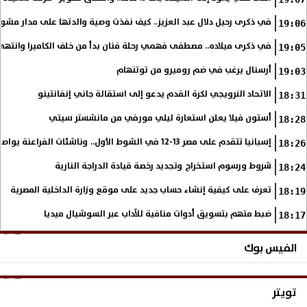
في ذكرى رحيل دلال عبد العزيز.. كيف نفذت وصية والدتها على مدار مشوا
19:06
في ذكرى ميلاده.. مصطفى فهمي رحلة فنان بدأ من خلف الكاميرا وانتهى أي
19:05
أرسنال يرغب في ضم روميرو من توتنهام
19:03
الاتحاد النرويجي لكرة القدم يدعو إلى استقالة جاني إنفانتينو
18:31
أستون فيلا يعلن استعارة ليلي مورفي من مانشستر سيتي
18:28
إسبانيا تتقدم على مصر 13-12 في الشوط الأول.. وناشئات الفراعنة يواصلن حلم بلوغ نهائي مونديال اليد
18:26
شروط ورسوم استخراج وتجديد رخصة قيادة الدراجة النارية
18:24
تعرف على كيفية إنشاء حساب جديد على موقع وزارة الداخلية المصرية
18:19
ضبط متهم بتسويق أدوات منافية للآداب عبر السوشيال ميديا
18:17
الفيس بوك
تويتر