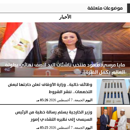
موضوعات متعلقة
الأخبار
مايا مرسي: صعود منتخب ناشئات اليد لنصف نهائي بطولة
العالم يكمل الفترة...
وظائف خالية.. وزارة الأوقاف تعلن حاجتها لبعض
التخصصات.. ننشر الشروط
اليوم
الجمعة، 7 أغسطس 2026
05:28 مـ
اليوم
الجمعة، 7 أغسطس 2026
05:26 مـ
وزير الخارجية يسلم رسالة خطية من الرئيس
السيسى إلى نظيره التشادي |صور
اليوم
الجمعة، 7 أغسطس 2026
05:25 مـ