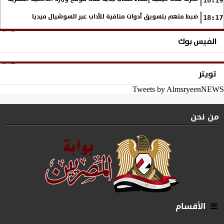
ضبط متهم بتسويق أدوات منافية للآداب عبر السوشيال ميديا
18:17
الفيس بوك
تويتر
Tweets by AlmsryeenNEWS
من نحن
الأقسام