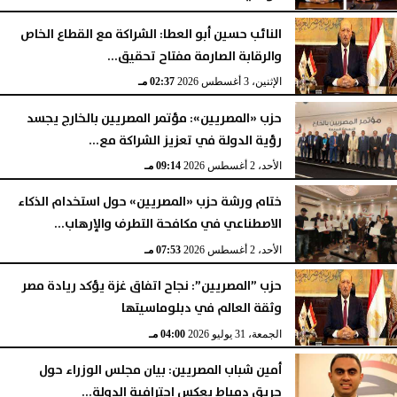
الإثنين، 3 أغسطس 2026
06:16 مـ
النائب حسين أبو العطا: الشراكة مع القطاع الخاص
والرقابة الصارمة مفتاح تحقيق...
الإثنين، 3 أغسطس 2026
02:37 مـ
حزب «المصريين»: مؤتمر المصريين بالخارج يجسد
رؤية الدولة في تعزيز الشراكة مع...
الأحد، 2 أغسطس 2026
09:14 مـ
ختام ورشة حزب «المصريين» حول استخدام الذكاء
الاصطناعي في مكافحة التطرف والإرهاب...
الأحد، 2 أغسطس 2026
07:53 مـ
حزب ”المصريين”: نجاح اتفاق غزة يؤكد ريادة مصر
وثقة العالم في دبلوماسيتها
الجمعة، 31 يوليو 2026
04:00 مـ
أمين شباب المصريين: بيان مجلس الوزراء حول
حريق دمياط يعكس احترافية الدولة...