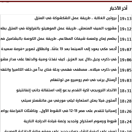
آخر الأخبار
بروتين الغلابة .. طريقة عمل الشكشوكة في المنزل
19:13
مشروب الصيف المنعش.. طريقة عمل الموهيتو بالفراولة في المنزل بطعم
19:12
بطعم زمان ولمسة شيفات المطاعم.. طريقة عمل الكوسة بالبشاميل في 
19:11
أحمد مكي يعود إلى السينما بعد 13 عامًا.. وانطلاق تصوير «فرصة سعيدة»
19:07
في ذكرى رحيل دلال عبد العزيز.. كيف نفذت وصية والدتها على مدار مشوا
19:06
في ذكرى ميلاده.. مصطفى فهمي رحلة فنان بدأ من خلف الكاميرا وانتهى أي
19:05
أرسنال يرغب في ضم روميرو من توتنهام
19:03
الاتحاد النرويجي لكرة القدم يدعو إلى استقالة جاني إنفانتينو
18:31
أستون فيلا يعلن استعارة ليلي مورفي من مانشستر سيتي
18:28
إسبانيا تتقدم على مصر 13-12 في الشوط الأول.. وناشئات الفراعنة يواصلن حلم بلوغ نهائي مونديال اليد
18:26
شروط ورسوم استخراج وتجديد رخصة قيادة الدراجة النارية
18:24
تعرف على كيفية إنشاء حساب جديد على موقع وزارة الداخلية المصرية
18:19