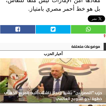
مفادها أمن الإمارات ليس ملفًا للنقاش،
بل هو خط أحمر مصري بامتياز.
⇧
موضوعات متعلقة
أخبار الحزب
حزب ”المصريين” يُشيد بإنجاز ناشئات اليد: المربع الذهبي
خطوة نحو التتويج العالمي