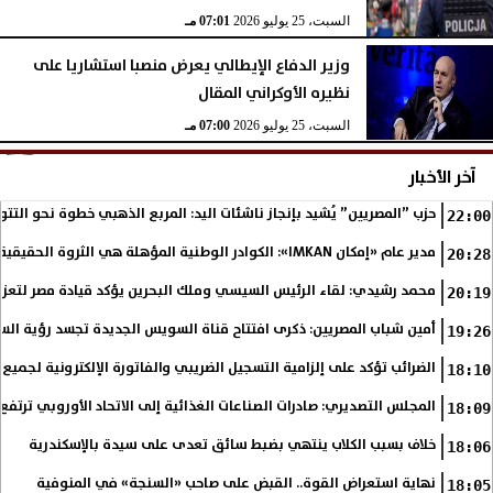
السبت، 25 يوليو 2026
07:01 مـ
وزير الدفاع الإيطالي يعرض منصبا استشاريا على
نظيره الأوكراني المقال
السبت، 25 يوليو 2026
07:00 مـ
آخر الأخبار
حزب ”المصريين” يُشيد بإنجاز ناشئات اليد: المربع الذهبي خطوة نحو التتو
22:00
مدير عام «إمكان IMKAN»: الكوادر الوطنية المؤهلة هي الثروة الحقيقية لمستقبل التنمية في مصر
20:28
محمد رشيدي: لقاء الرئيس السيسي وملك البحرين يؤكد قيادة مصر لتعزيز 
20:19
أمين شباب المصريين: ذكرى افتتاح قناة السويس الجديدة تجسد رؤية الس
19:26
الضرائب تؤكد على إلزامية التسجيل الضريبي والفاتورة الإلكترونية لجميع 
18:10
المجلس التصديري: صادرات الصناعات الغذائية إلى الاتحاد الأوروبي ترتفع 15.4% خلال النصف الأول من 2026
18:09
خلاف بسبب الكلاب ينتهي بضبط سائق تعدى على سيدة بالإسكندرية
18:06
نهاية استعراض القوة.. القبض على صاحب «السنجة» في المنوفية
18:05