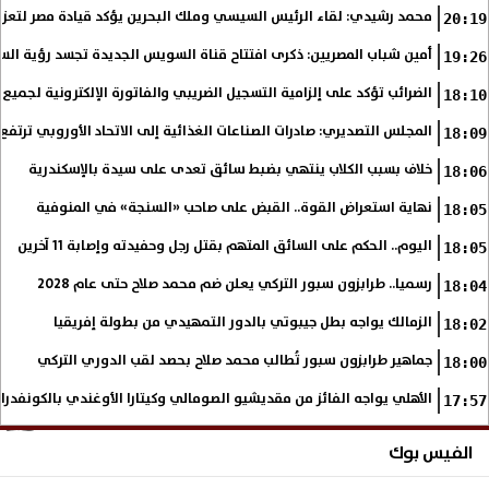
محمد رشيدي: لقاء الرئيس السيسي وملك البحرين يؤكد قيادة مصر لتعزيز 
20:19
أمين شباب المصريين: ذكرى افتتاح قناة السويس الجديدة تجسد رؤية الس
19:26
الضرائب تؤكد على إلزامية التسجيل الضريبي والفاتورة الإلكترونية لجميع 
18:10
المجلس التصديري: صادرات الصناعات الغذائية إلى الاتحاد الأوروبي ترتفع 15.4% خلال النصف الأول من 2026
18:09
خلاف بسبب الكلاب ينتهي بضبط سائق تعدى على سيدة بالإسكندرية
18:06
نهاية استعراض القوة.. القبض على صاحب «السنجة» في المنوفية
18:05
اليوم.. الحكم على السائق المتهم بقتل رجل وحفيدته وإصابة 11 آخرين
18:05
رسميا.. طرابزون سبور التركي يعلن ضم محمد صلاح حتى عام 2028
18:04
الزمالك يواجه بطل جيبوتي بالدور التمهيدي من بطولة إفريقيا
18:02
جماهير طرابزون سبور تُطالب محمد صلاح بحصد لقب الدوري التركي
18:00
الأهلي يواجه الفائز من مقديشيو الصومالي وكيتارا الأوغندي بالكونفدرال
17:57
الفيس بوك