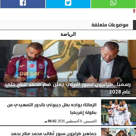
⇧
موضوعات متعلقة
الرياضة
رسميا.. طرابزون سبور التركي يعلن ضم محمد صلاح حتى
عام 2028
الزمالك يواجه بطل جيبوتي بالدور التمهيدي من
بطولة إفريقيا
الخميس، 6 أغسطس 2026
06:04 مـ
الخميس، 6 أغسطس 2026
06:02 مـ
جماهير طرابزون سبور تُطالب محمد صلاح بحصد