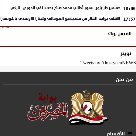
جماهير طرابزون سبور تُطالب محمد صلاح بحصد لقب الدوري التركي
18:00
الأهلي يواجه الفائز من مقديشيو الصومالي وكيتارا الأوغندي بالكونفدرال
17:57
الفيس بوك
تويتر
Tweets by AlmsryeenNEWS
من نحن
الأقسام