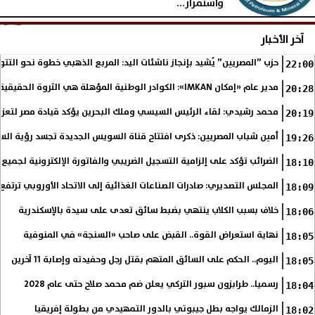
واستمرار...
الإثنين، 3 أغسطس 2026
05:16 مـ
آخر الأخبار
حزب ”المصريين” يُشيد بإنجاز ناشئات اليد: المربع الذهبي خطوة نحو التتو
22:00
مدير عام «إمكان IMKAN»: الكوادر الوطنية المؤهلة هي الثروة الحقيقية لمستقبل التنمية في مصر
20:28
محمد رشيدي: لقاء الرئيس السيسي وملك البحرين يؤكد قيادة مصر لتعزيز 
20:19
أمين شباب المصريين: ذكرى افتتاح قناة السويس الجديدة تجسد رؤية الس
19:26
الضرائب تؤكد على إلزامية التسجيل الضريبي والفاتورة الإلكترونية لجميع 
18:10
المجلس التصديري: صادرات الصناعات الغذائية إلى الاتحاد الأوروبي ترتفع 15.4% خلال النصف الأول من 2026
18:09
خلاف بسبب الكلاب ينتهي بضبط سائق تعدى على سيدة بالإسكندرية
18:06
نهاية استعراض القوة.. القبض على صاحب «السنجة» في المنوفية
18:05
اليوم.. الحكم على السائق المتهم بقتل رجل وحفيدته وإصابة 11 آخرين
18:05
رسميا.. طرابزون سبور التركي يعلن ضم محمد صلاح حتى عام 2028
18:04
الزمالك يواجه بطل جيبوتي بالدور التمهيدي من بطولة إفريقيا
18:02