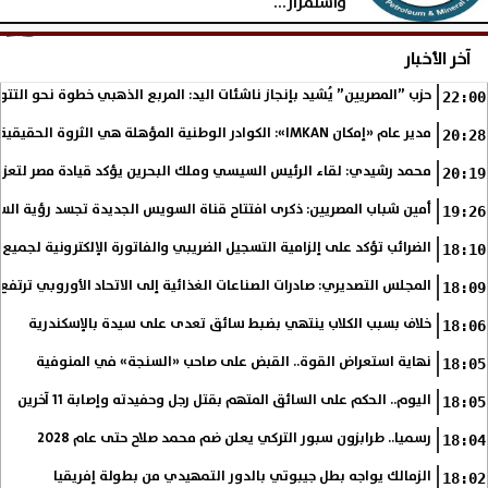
واستمرار...
الإثنين، 3 أغسطس 2026
05:16 مـ
آخر الأخبار
حزب ”المصريين” يُشيد بإنجاز ناشئات اليد: المربع الذهبي خطوة نحو التتو
22:00
مدير عام «إمكان IMKAN»: الكوادر الوطنية المؤهلة هي الثروة الحقيقية لمستقبل التنمية في مصر
20:28
محمد رشيدي: لقاء الرئيس السيسي وملك البحرين يؤكد قيادة مصر لتعزيز 
20:19
أمين شباب المصريين: ذكرى افتتاح قناة السويس الجديدة تجسد رؤية الس
19:26
الضرائب تؤكد على إلزامية التسجيل الضريبي والفاتورة الإلكترونية لجميع 
18:10
المجلس التصديري: صادرات الصناعات الغذائية إلى الاتحاد الأوروبي ترتفع 15.4% خلال النصف الأول من 2026
18:09
خلاف بسبب الكلاب ينتهي بضبط سائق تعدى على سيدة بالإسكندرية
18:06
نهاية استعراض القوة.. القبض على صاحب «السنجة» في المنوفية
18:05
اليوم.. الحكم على السائق المتهم بقتل رجل وحفيدته وإصابة 11 آخرين
18:05
رسميا.. طرابزون سبور التركي يعلن ضم محمد صلاح حتى عام 2028
18:04
الزمالك يواجه بطل جيبوتي بالدور التمهيدي من بطولة إفريقيا
18:02