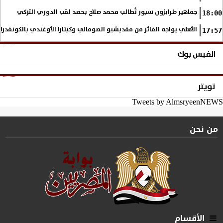
جماهير طرابزون سبور تُطالب محمد صلاح بحصد لقب الدوري التركي
18:00
الأهلي يواجه الفائز من مقديشيو الصومالي وكيتارا الأوغندي بالكونفدرال
17:57
الفيس بوك
تويتر
Tweets by AlmsryeenNEWS
من نحن
الأقسام