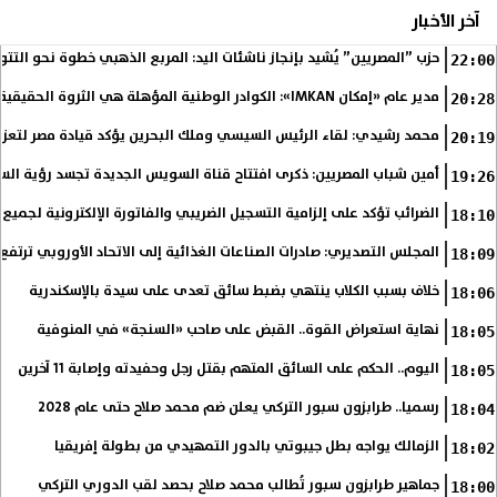
آخر الأخبار
حزب ”المصريين” يُشيد بإنجاز ناشئات اليد: المربع الذهبي خطوة نحو التتو
22:00
مدير عام «إمكان IMKAN»: الكوادر الوطنية المؤهلة هي الثروة الحقيقية لمستقبل التنمية في مصر
20:28
محمد رشيدي: لقاء الرئيس السيسي وملك البحرين يؤكد قيادة مصر لتعزيز 
20:19
أمين شباب المصريين: ذكرى افتتاح قناة السويس الجديدة تجسد رؤية الس
19:26
الضرائب تؤكد على إلزامية التسجيل الضريبي والفاتورة الإلكترونية لجميع 
18:10
المجلس التصديري: صادرات الصناعات الغذائية إلى الاتحاد الأوروبي ترتفع 15.4% خلال النصف الأول من 2026
18:09
خلاف بسبب الكلاب ينتهي بضبط سائق تعدى على سيدة بالإسكندرية
18:06
نهاية استعراض القوة.. القبض على صاحب «السنجة» في المنوفية
18:05
اليوم.. الحكم على السائق المتهم بقتل رجل وحفيدته وإصابة 11 آخرين
18:05
رسميا.. طرابزون سبور التركي يعلن ضم محمد صلاح حتى عام 2028
18:04
الزمالك يواجه بطل جيبوتي بالدور التمهيدي من بطولة إفريقيا
18:02
جماهير طرابزون سبور تُطالب محمد صلاح بحصد لقب الدوري التركي
18:00