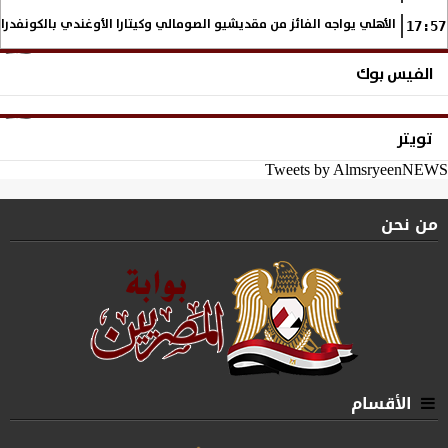
الأهلي يواجه الفائز من مقديشيو الصومالي وكيتارا الأوغندي بالكونفدرال
17:57
الفيس بوك
تويتر
Tweets by AlmsryeenNEWS
من نحن
الأقسام