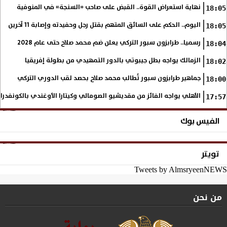
نهاية استعراض القوة.. القبض على صاحب «السنجة» في المنوفية
18:05
اليوم.. الحكم على السائق المتهم بقتل رجل وحفيدته وإصابة 11 آخرين
18:05
رسميا.. طرابزون سبور التركي يعلن ضم محمد صلاح حتى عام 2028
18:04
الزمالك يواجه بطل جيبوتي بالدور التمهيدي من بطولة إفريقيا
18:02
جماهير طرابزون سبور تُطالب محمد صلاح بحصد لقب الدوري التركي
18:00
الأهلي يواجه الفائز من مقديشيو الصومالي وكيتارا الأوغندي بالكونفدرال
17:57
الفيس بوك
تويتر
Tweets by AlmsryeenNEWS
من نحن