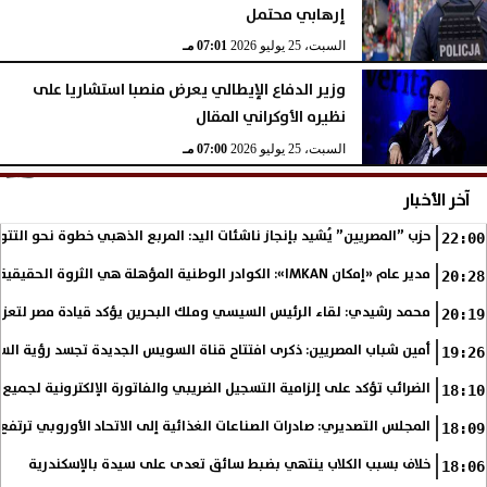
إرهابي محتمل
السبت، 25 يوليو 2026
07:01 مـ
وزير الدفاع الإيطالي يعرض منصبا استشاريا على
نظيره الأوكراني المقال
السبت، 25 يوليو 2026
07:00 مـ
آخر الأخبار
حزب ”المصريين” يُشيد بإنجاز ناشئات اليد: المربع الذهبي خطوة نحو التتو
22:00
مدير عام «إمكان IMKAN»: الكوادر الوطنية المؤهلة هي الثروة الحقيقية لمستقبل التنمية في مصر
20:28
محمد رشيدي: لقاء الرئيس السيسي وملك البحرين يؤكد قيادة مصر لتعزيز 
20:19
أمين شباب المصريين: ذكرى افتتاح قناة السويس الجديدة تجسد رؤية الس
19:26
الضرائب تؤكد على إلزامية التسجيل الضريبي والفاتورة الإلكترونية لجميع 
18:10
المجلس التصديري: صادرات الصناعات الغذائية إلى الاتحاد الأوروبي ترتفع 15.4% خلال النصف الأول من 2026
18:09
خلاف بسبب الكلاب ينتهي بضبط سائق تعدى على سيدة بالإسكندرية
18:06