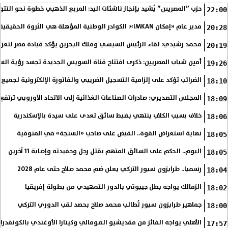
حزب ”المصريين” يُشيد بإنجاز ناشئات اليد: المربع الذهبي خطوة نحو التتو
22:00
مدير عام «إمكان IMKAN»: الكوادر الوطنية المؤهلة هي الثروة الحقيقية لمستقبل التنمية في مصر
20:28
محمد رشيدي: لقاء الرئيس السيسي وملك البحرين يؤكد قيادة مصر لتعزيز 
20:19
أمين شباب المصريين: ذكرى افتتاح قناة السويس الجديدة تجسد رؤية الس
19:26
الضرائب تؤكد على إلزامية التسجيل الضريبي والفاتورة الإلكترونية لجميع 
18:10
المجلس التصديري: صادرات الصناعات الغذائية إلى الاتحاد الأوروبي ترتفع 15.4% خلال النصف الأول من 2026
18:09
خلاف بسبب الكلاب ينتهي بضبط سائق تعدى على سيدة بالإسكندرية
18:06
نهاية استعراض القوة.. القبض على صاحب «السنجة» في المنوفية
18:05
اليوم.. الحكم على السائق المتهم بقتل رجل وحفيدته وإصابة 11 آخرين
18:05
رسميا.. طرابزون سبور التركي يعلن ضم محمد صلاح حتى عام 2028
18:04
الزمالك يواجه بطل جيبوتي بالدور التمهيدي من بطولة إفريقيا
18:02
جماهير طرابزون سبور تُطالب محمد صلاح بحصد لقب الدوري التركي
18:00
الأهلي يواجه الفائز من مقديشيو الصومالي وكيتارا الأوغندي بالكونفدرال
17:57