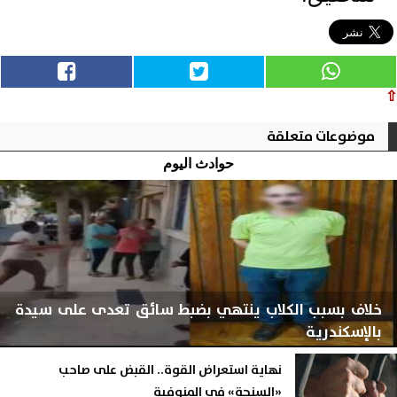
⇧
موضوعات متعلقة
حوادث اليوم
خلاف بسبب الكلاب ينتهي بضبط سائق تعدى على سيدة
بالإسكندرية
نهاية استعراض القوة.. القبض على صاحب
«السنجة» في المنوفية