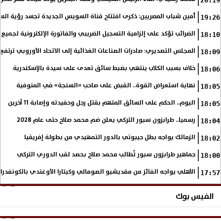
20:19
أمين شباب المصريين: ذكرى افتتاح قناة السويس الجديدة تجسد رؤية الس
19:26
الضرائب تؤكد على إلزامية التسجيل الضريبي والفاتورة الإلكترونية لجميع 
18:10
المجلس التصديري: صادرات الصناعات الغذائية إلى الاتحاد الأوروبي ترتفع 15.4% خلال النصف الأول من 2026
18:09
خلاف بسبب الكلاب ينتهي بضبط سائق تعدى على سيدة بالإسكندرية
18:06
نهاية استعراض القوة.. القبض على صاحب «السنجة» في المنوفية
18:05
اليوم.. الحكم على السائق المتهم بقتل رجل وحفيدته وإصابة 11 آخرين
18:05
رسميا.. طرابزون سبور التركي يعلن ضم محمد صلاح حتى عام 2028
18:04
الزمالك يواجه بطل جيبوتي بالدور التمهيدي من بطولة إفريقيا
18:02
جماهير طرابزون سبور تُطالب محمد صلاح بحصد لقب الدوري التركي
18:00
الأهلي يواجه الفائز من مقديشيو الصومالي وكيتارا الأوغندي بالكونفدرال
17:57
الفيس بوك