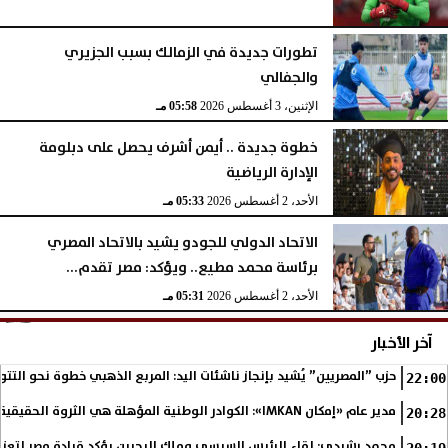
تطورات جديدة في الزمالك بسبب الجزيري
والجفالي
الإثنين، 3 أغسطس 2026
05:58 مـ
خطوة جديدة .. أيمن أشرف يحصل على دبلومة
الإدارة الرياضية
الأحد، 2 أغسطس 2026
05:33 مـ
الاتحاد الدولي للجودو يشيد بالاتحاد المصري
برئاسة محمد مطيع.. ويؤكد: مصر تقدم...
الأحد، 2 أغسطس 2026
05:31 مـ
آخر الأخبار
حزب ”المصريين” يُشيد بإنجاز ناشئات اليد: المربع الذهبي خطوة نحو التتو
22:00
مدير عام «إمكان IMKAN»: الكوادر الوطنية المؤهلة هي الثروة الحقيقية لمستقبل التنمية في مصر
20:28
محمد رشيدي: لقاء الرئيس السيسي وملك البحرين يؤكد قيادة مصر لتعزيز 