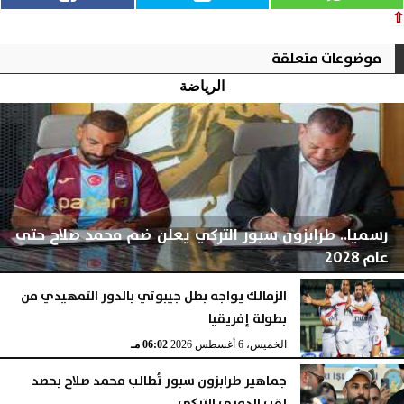
⇧
موضوعات متعلقة
الرياضة
رسميا.. طرابزون سبور التركي يعلن ضم محمد صلاح حتى
عام 2028
الزمالك يواجه بطل جيبوتي بالدور التمهيدي من
بطولة إفريقيا
الخميس، 6 أغسطس 2026
06:04 مـ
الخميس، 6 أغسطس 2026
06:02 مـ
جماهير طرابزون سبور تُطالب محمد صلاح بحصد