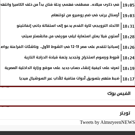
في ذكرى ميلاده.. مصطفى فهمي رحلة فنان بدأ من خلف الكاميرا وانتهى أي
19:05
أرسنال يرغب في ضم روميرو من توتنهام
19:03
الاتحاد النرويجي لكرة القدم يدعو إلى استقالة جاني إنفانتينو
18:31
أستون فيلا يعلن استعارة ليلي مورفي من مانشستر سيتي
18:28
إسبانيا تتقدم على مصر 13-12 في الشوط الأول.. وناشئات الفراعنة يواصلن حلم بلوغ نهائي مونديال اليد
18:26
شروط ورسوم استخراج وتجديد رخصة قيادة الدراجة النارية
18:24
تعرف على كيفية إنشاء حساب جديد على موقع وزارة الداخلية المصرية
18:19
ضبط متهم بتسويق أدوات منافية للآداب عبر السوشيال ميديا
18:17
الفيس بوك
تويتر
Tweets by AlmsryeenNEWS