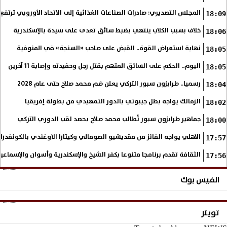
المجلس التصديري: صادرات الصناعات الغذائية إلى الاتحاد الأوروبي ترتفع 15.4% خلال النصف الأول من 2026
18:09
خلاف بسبب الكلاب ينتهي بضبط سائق تعدى على سيدة بالإسكندرية
18:06
نهاية استعراض القوة.. القبض على صاحب «السنجة» في المنوفية
18:05
اليوم.. الحكم على السائق المتهم بقتل رجل وحفيدته وإصابة 11 آخرين
18:05
رسميا.. طرابزون سبور التركي يعلن ضم محمد صلاح حتى عام 2028
18:04
الزمالك يواجه بطل جيبوتي بالدور التمهيدي من بطولة إفريقيا
18:02
جماهير طرابزون سبور تُطالب محمد صلاح بحصد لقب الدوري التركي
18:00
الأهلي يواجه الفائز من مقديشيو الصومالي وكيتارا الأوغندي بالكونفدرال
17:57
الثقافة تقدم برنامجا متنوعا بكفر الشيخ والإسكندرية وأسوان والإسماع
17:56
الفيس بوك
تويتر