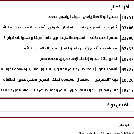
آخر الأخبار
حسين ابو العطا ينعي اللواء ابراهيم محمد
14:51
رئيس حزب المصريين ينعي السلطان قابوس : أفنى حياته في خدمة الشع
03:06
سليم الديب يكتب .. المسرحيةالهزلية بين ماما أمريكا و بهلوانات ايران !
23:09
مدبولي يبحث مع رئيس بلغاريا سبل تعزيز العلاقات الثنائية
07:33
الدفع بـ20 سيارة إطفاء لإخماد حريق محطة مصر
10:47
شاهد بالصور | المهندس طارق الملا وزير البترول فى زيارة هامة لفوسف
09:27
حزب ”المصريين”: استقبال السيسي لملك البحرين يعكس عمق العلاقات التا
18:26
جيش الاحتلال: «حزب الله» خرق اتفاق وقف إطلاق النار.. وسنعمل ضده بق
18:17
الفيس بوك
تويتر
Tweets by AlmsryeenNEWS