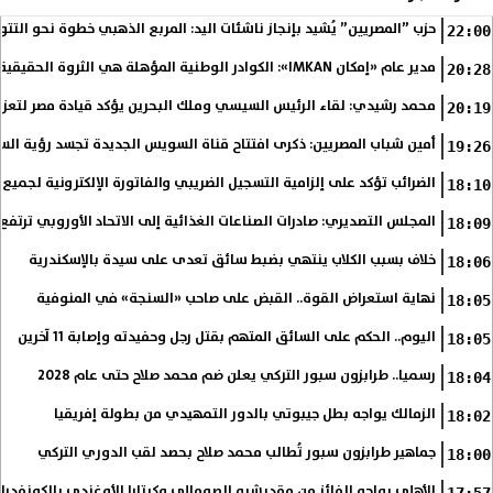
حزب ”المصريين” يُشيد بإنجاز ناشئات اليد: المربع الذهبي خطوة نحو التتو
22:00
مدير عام «إمكان IMKAN»: الكوادر الوطنية المؤهلة هي الثروة الحقيقية لمستقبل التنمية في مصر
20:28
محمد رشيدي: لقاء الرئيس السيسي وملك البحرين يؤكد قيادة مصر لتعزيز 
20:19
أمين شباب المصريين: ذكرى افتتاح قناة السويس الجديدة تجسد رؤية الس
19:26
الضرائب تؤكد على إلزامية التسجيل الضريبي والفاتورة الإلكترونية لجميع 
18:10
المجلس التصديري: صادرات الصناعات الغذائية إلى الاتحاد الأوروبي ترتفع 15.4% خلال النصف الأول من 2026
18:09
خلاف بسبب الكلاب ينتهي بضبط سائق تعدى على سيدة بالإسكندرية
18:06
نهاية استعراض القوة.. القبض على صاحب «السنجة» في المنوفية
18:05
اليوم.. الحكم على السائق المتهم بقتل رجل وحفيدته وإصابة 11 آخرين
18:05
رسميا.. طرابزون سبور التركي يعلن ضم محمد صلاح حتى عام 2028
18:04
الزمالك يواجه بطل جيبوتي بالدور التمهيدي من بطولة إفريقيا
18:02
جماهير طرابزون سبور تُطالب محمد صلاح بحصد لقب الدوري التركي
18:00
الأهلي يواجه الفائز من مقديشيو الصومالي وكيتارا الأوغندي بالكونفدرال