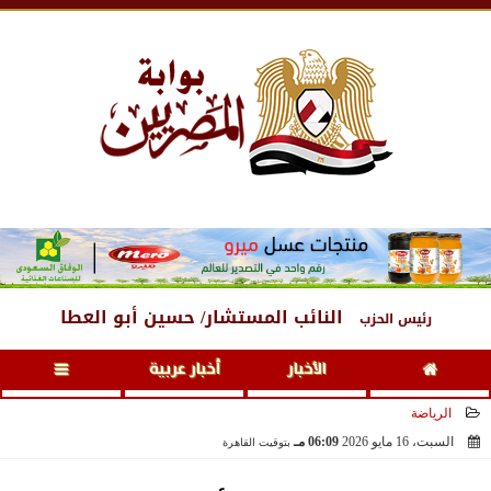
الجمعة
، 7 أغسطس 2026
08:12 صـ
النائب المستشار/ حسين أبو العطا
رئيس الحزب
الأخبار
أخبار عربية
الرياضة
السبت، 16 مايو 2026
06:09 مـ
بتوقيت القاهرة
2026-05-16 18:09:48