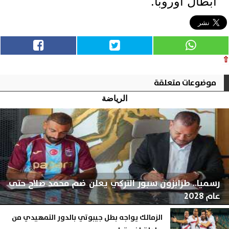
أبطال أوروبا."
⇧
موضوعات متعلقة
الرياضة
رسميا.. طرابزون سبور التركي يعلن ضم محمد صلاح حتى
عام 2028
الزمالك يواجه بطل جيبوتي بالدور التمهيدي من