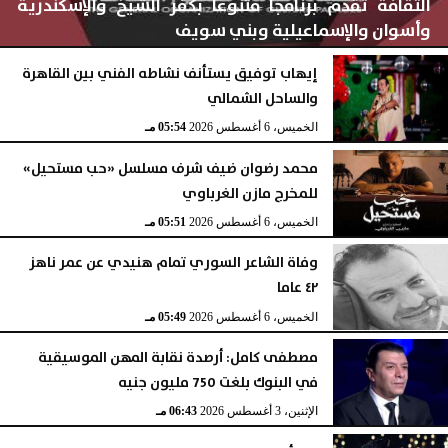
الثقافة تقدم برنامجا متنوعا بكفر الشيخ والإسكندرية
وأسوان والإسماعيلية وبني سويف
إيهاب توفيق يستأنف نشاطه الفني بين القاهرة
والساحل الشمالي
الخميس، 6 أغسطس 2026
05:56 مـ
الخميس، 6 أغسطس 2026
05:54 مـ
محمد رضوان ضيف شرف مسلسل «حب مستحيل»
للمخرج مازن الغرباوي
الخميس، 6 أغسطس 2026
05:51 مـ
وفاة الشاعر السوري تمام هنيدي عن عمر ناهز
٤٢ عاما
الخميس، 6 أغسطس 2026
05:49 مـ
مصطفى كامل: أرصدة نقابة المهن الموسيقية
في البنوك بلغت 750 مليون جنيه
الإثنين، 3 أغسطس 2026
06:43 مـ