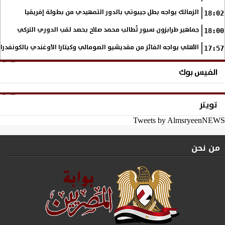
الزمالك يواجه بطل جيبوتي بالدور التمهيدي من بطولة إفريقيا
18:02
جماهير طرابزون سبور تُطالب محمد صلاح بحصد لقب الدوري التركي
18:00
الأهلي يواجه الفائز من مقديشيو الصومالي وكيتارا الأوغندي بالكونفدرال
17:57
الفيس بوك
تويتر
Tweets by AlmsryeenNEWS
من نحن