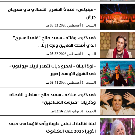
«فينيكس» تضيئ المسرح الشمالي في مهرجان
جرش
السبت، 1 أغسطس 2026
05:33 مـ
في ذكرى وفاته.. سعيد صالح ”فتى المسرح”
الذي أضحك الملايين وترك إرثًا...
السبت، 1 أغسطس 2026
05:32 مـ
«لولا البنات» لعمرو دياب تتصدر تريند «يوتيوب»
في الشرق الأوسط | صور
السبت، 1 أغسطس 2026
02:41 مـ
في ذكرى ميلاده.. سعيد صالح «سلطان الضحك»
وذكريات «مدرسة المشاغبين»
الجمعة، 31 يوليو 2026
02:56 مـ
ليلة غنائية لـ نيفين علوبة وأصدقاؤها في صيف
الأوبرا 2026 على المكشوف