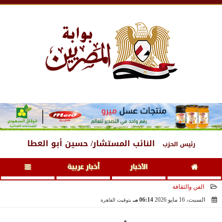
الجمعة
، 7 أغسطس 2026
09:44 صـ
النائب المستشار/ حسين أبو العطا
رئيس الحزب
الأخبار
أخبار عربية
الفن والثقافة
السبت، 16 مايو 2026
06:14 مـ
بتوقيت القاهرة
2026-05-16 18:14:11