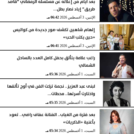
بعد أيام من إعلانه عن مسلسله الرمضاني ”قاصد
طريق” إياد نصار بطل...
الإثنين، 3 أغسطس 2026
06:42 مـ
إلهام شاهين تكشف صور جديدة من كواليس
«حين يكتب الحب»
الإثنين، 3 أغسطس 2026
06:41 مـ
راغب علامة يتألق بحفل كامل العدد بالساحل
الشمالي
السبت، 1 أغسطس 2026
05:36 مـ
لبنى عبد العزيز.. نجمة تركت الفن في أوج تألقها
واختارت أسرتها.. محطات...
السبت، 1 أغسطس 2026
05:35 مـ
بعد فترة من الغياب.. الفنانة عفاف راضي.. تعود
بأغنية «الذكريات»
السبت، 1 أغسطس 2026
05:34 مـ