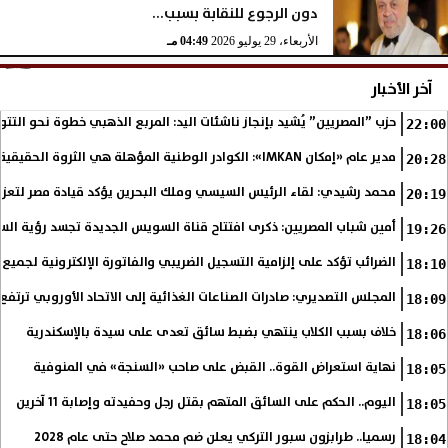
دون الرجوع للنقابة بسبب...
الأربعاء، 29 يوليو 2026
04:49 مـ
آخر الأخبار
حزب ”المصريين” يُشيد بإنجاز ناشئات اليد: المربع الذهبي خطوة نحو التتو
22:00
مدير عام «إمكان IMKAN»: الكوادر الوطنية المؤهلة هي الثروة الحقيقية لمستقبل التنمية في مصر
20:28
محمد رشيدي: لقاء الرئيس السيسي وملك البحرين يؤكد قيادة مصر لتعزيز 
20:19
أمين شباب المصريين: ذكرى افتتاح قناة السويس الجديدة تجسد رؤية الس
19:26
الضرائب تؤكد على إلزامية التسجيل الضريبي والفاتورة الإلكترونية لجميع 
18:10
المجلس التصديري: صادرات الصناعات الغذائية إلى الاتحاد الأوروبي ترتفع 15.4% خلال النصف الأول من 2026
18:09
خلاف بسبب الكلاب ينتهي بضبط سائق تعدى على سيدة بالإسكندرية
18:06
نهاية استعراض القوة.. القبض على صاحب «السنجة» في المنوفية
18:05
اليوم.. الحكم على السائق المتهم بقتل رجل وحفيدته وإصابة 11 آخرين
18:05
رسميا.. طرابزون سبور التركي يعلن ضم محمد صلاح حتى عام 2028
18:04