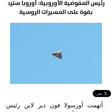
رئيس المفوضية الأوروبية: أوروبا سترد
بقوة على المسيرات الروسية
أتهمت أورسولا فون دير لاين رئيس