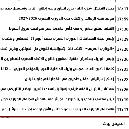
جيش الاحتلال: «حزب الله» خرق اتفاق وقف إطلاق النار.. وسنعمل ضده بق
18:17
موعد قمة الزمالك والأهلي في الدوري المصري 2026-2027
17:59
الأهلي يفتتح مشواره في كأس عاصمة مصر بمواجهة بترول أسيوط
17:30
رئيس لجنة المسابقات: الدورى المصري سيبدأ يوم 21 أغسطس وينتهى فى مايو
17:29
«الوزاري العربي»: الانتهاكات الإسرائيلية تقوض حل الدولتين وفرص تحقي
17:28
رئيس الوزراء يستعرض مقترحًا لمشروع قانون الاتحاد المصري للمطورين الع
17:26
كلمة الأمين العام لمجلس وزراء الداخلية العرب بالمؤتمر العربي الـ 12 للمسؤولين عن الأمن السياحي
17:23
إعلام إسرائيلي: مقتل جنديين في انفجار لغم جنوب لبنان
17:22
مستشار الرئيس الفلسطيني: إسرائيل تسعى لتغيير الوضع التاريخي في
17:20
نبيل فهمي يلتقي وزير خارجية الجزائر على هامش الاجتماع الوزاري حول
17:19
«الاجتماع الوزاري العربي» يدعو مجلس الأمن لوقف إجراءات إسرائيل غير
17:17
الفيس بوك