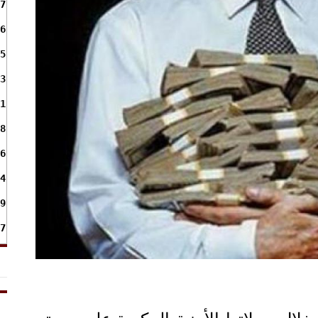
7
6
5
3
1
8
6
4
9
7