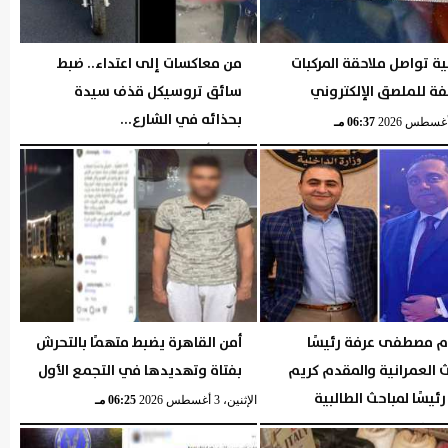
ية تواصل ملاحقة المركبات
من معاكسات إلى اعتداء.. ضبط
فة للملصق الإلكتروني
سائق تروسيكل قذف سيدة
بحذائه في الشارع...
06:37 مـ
الثلاثاء، 4 أغسطس 2026
06:36 مـ
م مصطفى عرفة رئيسًا
أمن القاهرة يضبط متهمًا بالتحرش
 العمرانية والمقدم كريم
بفتاة وتهديدها في التجمع الأول
رئيسًا لمباحث الطالبية
الإثنين، 3 أغسطس 2026
06:25 مـ
06:27 مـ