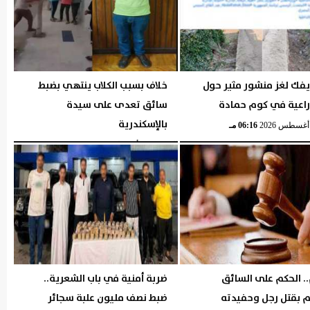
يفك لغز منشور مثير حول
خلاف بسبب الكلاب ينتهي بضبط
راعية في كوم حمادة
سائق تعدى على سيدة
بالإسكندرية
06:16 مـ
الخميس، 6 أغسطس 2026
06:06 مـ
. الحكم على السائق
ضربة أمنية في باب الشعرية..
م بقتل رجل وحفيدته
ضبط نصف مليون علبة سجائر