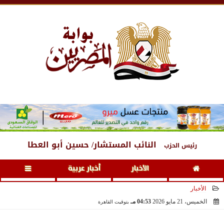
الجمعة
، 7 أغسطس 2026
06:54 صـ
النائب المستشار/ حسين أبو العطا
رئيس الحزب
الأخبار
أخبار عربية
الأخبار
الخميس، 21 مايو 2026
04:53 مـ
بتوقيت القاهرة
2026-05-21 16:53:30