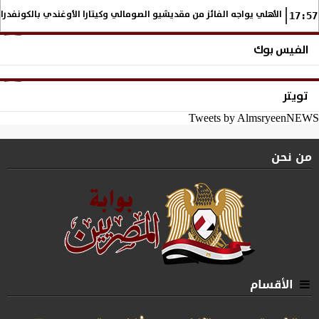
الأهلي يواجه الفائز من مقديشيو الصومالي وكيتارا الأوغندي بالكونفدرال
17:57
الفيس بوك
تويتر
Tweets by AlmsryeenNEWS
من نحن
الأقسام