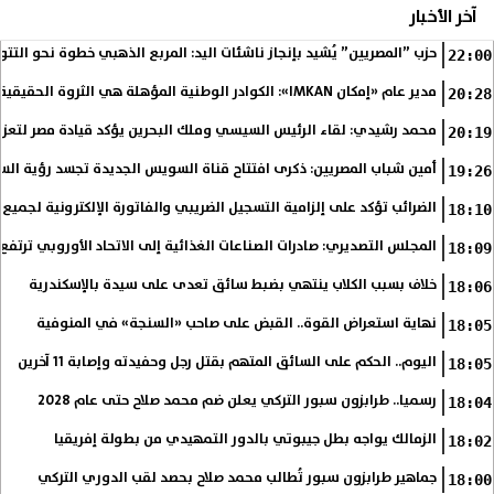
آخر الأخبار
حزب ”المصريين” يُشيد بإنجاز ناشئات اليد: المربع الذهبي خطوة نحو التتو
22:00
مدير عام «إمكان IMKAN»: الكوادر الوطنية المؤهلة هي الثروة الحقيقية لمستقبل التنمية في مصر
20:28
محمد رشيدي: لقاء الرئيس السيسي وملك البحرين يؤكد قيادة مصر لتعزيز 
20:19
أمين شباب المصريين: ذكرى افتتاح قناة السويس الجديدة تجسد رؤية الس
19:26
الضرائب تؤكد على إلزامية التسجيل الضريبي والفاتورة الإلكترونية لجميع 
18:10
المجلس التصديري: صادرات الصناعات الغذائية إلى الاتحاد الأوروبي ترتفع 15.4% خلال النصف الأول من 2026
18:09
خلاف بسبب الكلاب ينتهي بضبط سائق تعدى على سيدة بالإسكندرية
18:06
نهاية استعراض القوة.. القبض على صاحب «السنجة» في المنوفية
18:05
اليوم.. الحكم على السائق المتهم بقتل رجل وحفيدته وإصابة 11 آخرين
18:05
رسميا.. طرابزون سبور التركي يعلن ضم محمد صلاح حتى عام 2028
18:04
الزمالك يواجه بطل جيبوتي بالدور التمهيدي من بطولة إفريقيا
18:02
جماهير طرابزون سبور تُطالب محمد صلاح بحصد لقب الدوري التركي
18:00