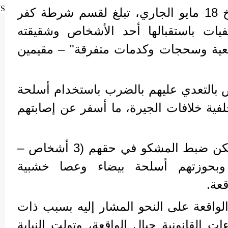
WS
تبين من الفحص أنه بتاريخ 18 مايو الجاري، تبلغ لقسم شرطة كفر
يات باستقبالها أحد الأشخاص وشقيقته
عية وسحجات وكدمات متفرقة" – مقيمين
اتهموا 3 أشخاص بالتعدي عليهم بالضرب باستخدام أسلحة
فية خلافات الجيرة، ما أسفر عن إصابتهم
عقب تقنين الإجراءات، أمكن ضبط المشكو في حقهم (3 أشخاص –
 وبحوزتهم أسلحة بيضاء وعصا خشبية
عة.
الواقعة على النحو المشار إليه بسبب ذات
ات القانونية حيال الواقعة، وتولت النيابة