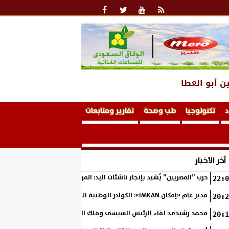
ن أبو العطا
د
تكنولوجيا
طب وصحة
تقارير ومتابعات
آخر الأخبار
حزب ”المصريين” يُشيد بإنجاز ناشئات اليد: المربع الذهبي خطوة نحو التتوي
22:0
مدير عام «إمكان IMKAN»: الكوادر الوطنية المؤهلة هي الثروة الحقيقية لمستقبل التنمية في مصر
20:2
محمد رشيدي: لقاء الرئيس السيسي وملك البحرين يؤكد قيادة مصر لتعزيز ال
20:1