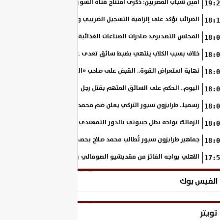
أمين شباب المصريين: ذكرى افتتاح قناة السويس الجديدة تجسد رؤية السي
19:2
الضرائب تؤكد على إلزامية التسجيل الضريبي والفاتورة الإلكترونية لجميع مم
18:1
المجلس التصديري: صادرات الصناعات الغذائية إلى الاتحاد الأوروبي ترتفع 15.4% خلال النصف الأول من 2026
18:0
خلاف بسبب الكلاب ينتهي بضبط سائق تعدى على سيدة بالإسكندرية
18:0
نهاية استعراض القوة.. القبض على صاحب «السنجة» في المنوفية
18:0
اليوم.. الحكم على السائق المتهم بقتل رجل وحفيدته وإصابة 11 آخرين
18:0
رسميا.. طرابزون سبور التركي يعلن ضم محمد صلاح حتى عام 2028
18:0
الزمالك يواجه بطل جيبوتي بالدور التمهيدي من بطولة إفريقيا
18:0
جماهير طرابزون سبور تُطالب محمد صلاح بحصد لقب الدوري التركي
18:0
الأهلي يواجه الفائز من مقديشيو الصومالي وكيتارا الأوغندي بالكونفدرالي
17:5
الفيس بوك
تويتر