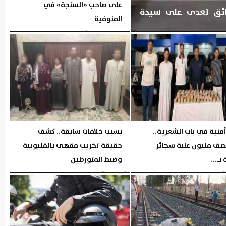
على صاحب «السنجة» في
ائق تعدى على سيدة
المنوفية
اليوم
الخميس، 6 أغسطس 2026
06:05 مـ
منية في باب الشعرية..
بسبب خلافات سابقة.. كشف
صف مليون علبة سجائر
حقيقة تخريب مقهى بالقليوبية
بـ...
وضبط المتورطين
04:44 مـ
الأربعاء، 5 أغسطس 2026
04:43 مـ