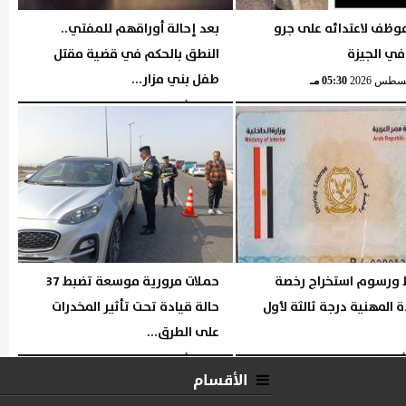
وظف لاعتدائه على جرو
بعد إحالة أوراقهم للمفتي..
في الجيزة
النطق بالحكم في قضية مقتل
طفل بني مزار...
05:30 مـ
السبت، 1 أغسطس 2026
06:16 مـ
ورسوم استخراج رخصة
حملات مرورية موسعة تضبط 37
ة المهنية درجة ثالثة لأول
حالة قيادة تحت تأثير المخدرات
على الطرق...
05:40 مـ
السبت، 1 أغسطس 2026
05:39 مـ
الأقسام