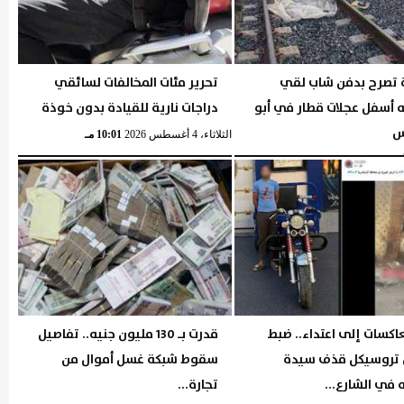
بة تصرح بدفن شاب لقي
تحرير مئات المخالفات لسائقي
 أسفل عجلات قطار في أبو
دراجات نارية للقيادة بدون خوذة
س
الثلاثاء، 4 أغسطس 2026
10:01 مـ
10:01 مـ
اكسات إلى اعتداء.. ضبط
قدرت بـ 130 مليون جنيه.. تفاصيل
تروسيكل قذف سيدة
سقوط شبكة غسل أموال من
 في الشارع...
تجارة...