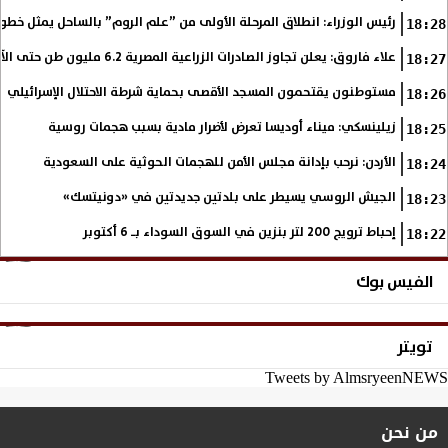
رئيس الوزراء: انطلاق المرحلة الأولى من ”علم الروم” بالساحل يمثل خطو
18:28
علاء فاروق: يعلن تجاوز الصادرات الزراعية المصرية 6.2 مليون طن حتى الآن
18:27
مستوطنون يقتحمون المسجد الأقصى بحماية شرطة الاحتلال الإسرائيلي
18:26
زيلينسكي: ميناء أوديسا تعرض لأضرار مادية بسبب هجمات روسية
18:25
الأردن: نرحب بإدانة مجلس الأمن للهجمات الحوثية على السعودية
18:24
الجيش الروسي يسيطر على بلدتين جديدتين في «دونيتسك»
18:23
إحباط ترويج 200 لتر بنزين في السوق السوداء بـ 6 أكتوبر
18:22
الفيس بوك
تويتر
Tweets by AlmsryeenNEWS
من نحن