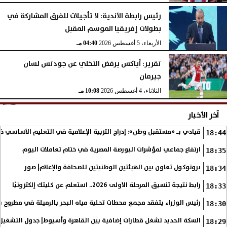
رئيس رابطة الأندية: لا تأجيلات للفرق المشاركة في
بطولات إفريقيا الموسم المقبل
الأربعاء، 5 أغسطس 2026
04:40 مـ
تقرير: أياكس يرفض التخلي عن جودتس لسان
جيرمان
الثلاثاء، 4 أغسطس 2026
10:08 مـ
آخر الأخبار
قيادي بـ «مستقبل وطن»: إدراج التربية الإعلامية في التعليم الأساسي 
18:44
ارتفاع جماعي لمؤشرات البورصة المصرية في ختام تعاملات اليوم
18:35
بروتوكول تعاون بين الهيئتين الوطنيتين للصحافة والإعلام| صور
18:34
رابط نتيجة تنسيق المرحلة الأولى 2026.. استعلم عن كليتك إلكترونيًا
18:33
رئيس الوزراء يتفقد مجمع محطات تحلية مياه البحر بالرميلة في مطروح بطاقة 125 ألف متر 
18:30
السكة الحديد تشغل قطارات إضافية بين القاهرة وأسيوط| جدول التشغيل
18:29