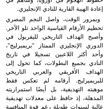
إعادة الهيبة القارية للنادي الإنجليزي.
وبمرور الوقت، واصل النجم المصري
تحطيم الأرقام القياسية الواحد تلو الآخر.
وأصبح الهداف التاريخي لليفربول في
الدوري الإنجليزي الممتاز "بريميرليج"،
وأحد أكثر اللاعبين تسجيلا في تاريخ
النادي بجميع البطولات، كما تحول إلى
الهداف الأفريقي والعربي التاريخي
للبريميرليج. أرقامه لم تعكس فقط
موهبته التهديفية، بل أيضًا استمراريته
المذهلة، إذ حافظ على معدلات تهديفية
عالية لسنوات طويلة رغم قوة المنافسة