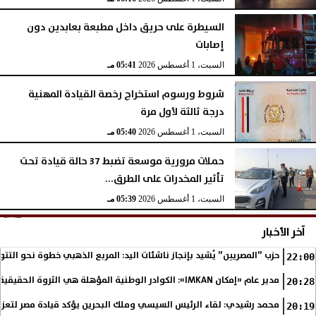
السيطرة على حريق داخل مطبعة بعابدين دون
إصابات
السبت، 1 أغسطس 2026
05:41 مـ
شروط ورسوم استخراج رخصة القيادة المهنية
درجة ثالثة لأول مرة
السبت، 1 أغسطس 2026
05:40 مـ
حملات مرورية موسعة تضبط 37 حالة قيادة تحت
تأثير المخدرات على الطرق...
السبت، 1 أغسطس 2026
05:39 مـ
آخر الأخبار
حزب ”المصريين” يُشيد بإنجاز ناشئات اليد: المربع الذهبي خطوة نحو التتو
22:00
مدير عام «إمكان IMKAN»: الكوادر الوطنية المؤهلة هي الثروة الحقيقية لمستقبل التنمية في مصر
20:28
محمد رشيدي: لقاء الرئيس السيسي وملك البحرين يؤكد قيادة مصر لتعزيز 
20:19