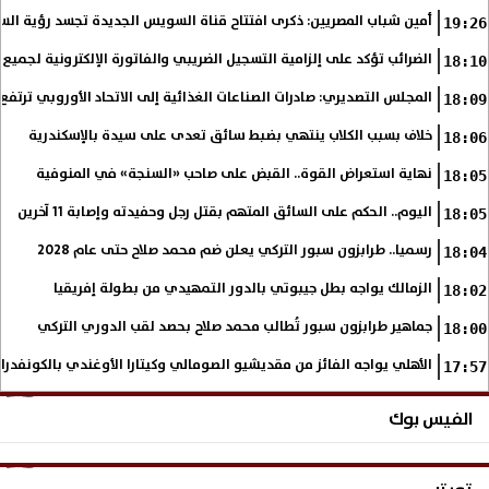
أمين شباب المصريين: ذكرى افتتاح قناة السويس الجديدة تجسد رؤية الس
19:26
الضرائب تؤكد على إلزامية التسجيل الضريبي والفاتورة الإلكترونية لجميع 
18:10
المجلس التصديري: صادرات الصناعات الغذائية إلى الاتحاد الأوروبي ترتفع 15.4% خلال النصف الأول من 2026
18:09
خلاف بسبب الكلاب ينتهي بضبط سائق تعدى على سيدة بالإسكندرية
18:06
نهاية استعراض القوة.. القبض على صاحب «السنجة» في المنوفية
18:05
اليوم.. الحكم على السائق المتهم بقتل رجل وحفيدته وإصابة 11 آخرين
18:05
رسميا.. طرابزون سبور التركي يعلن ضم محمد صلاح حتى عام 2028
18:04
الزمالك يواجه بطل جيبوتي بالدور التمهيدي من بطولة إفريقيا
18:02
جماهير طرابزون سبور تُطالب محمد صلاح بحصد لقب الدوري التركي
18:00
الأهلي يواجه الفائز من مقديشيو الصومالي وكيتارا الأوغندي بالكونفدرال
17:57
الفيس بوك