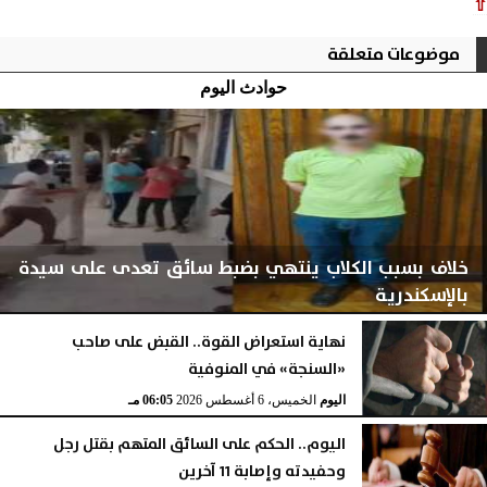
⇧
موضوعات متعلقة
حوادث اليوم
خلاف بسبب الكلاب ينتهي بضبط سائق تعدى على سيدة
بالإسكندرية
نهاية استعراض القوة.. القبض على صاحب
«السنجة» في المنوفية
اليوم
الخميس، 6 أغسطس 2026
06:06 مـ
اليوم
الخميس، 6 أغسطس 2026
06:05 مـ
اليوم.. الحكم على السائق المتهم بقتل رجل
وحفيدته وإصابة 11 آخرين