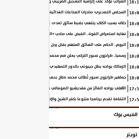
الضرائب تؤكد على إلزامية التسجيل الضريبي والفاتورة الإلكترونية لجميع مم
18:1
المجلس التصديري: صادرات الصناعات الغذائية إلى الاتحاد الأوروبي ترتفع 15.4% خلال النصف الأول من 2026
18:0
خلاف بسبب الكلاب ينتهي بضبط سائق تعدى على سيدة بالإسكندرية
18:0
نهاية استعراض القوة.. القبض على صاحب «السنجة» في المنوفية
18:0
اليوم.. الحكم على السائق المتهم بقتل رجل وحفيدته وإصابة 11 آخرين
18:0
رسميا.. طرابزون سبور التركي يعلن ضم محمد صلاح حتى عام 2028
18:0
الزمالك يواجه بطل جيبوتي بالدور التمهيدي من بطولة إفريقيا
18:0
جماهير طرابزون سبور تُطالب محمد صلاح بحصد لقب الدوري التركي
18:0
الأهلي يواجه الفائز من مقديشيو الصومالي وكيتارا الأوغندي بالكونفدرالي
17:5
الثقافة تقدم برنامجا متنوعا بكفر الشيخ والإسكندرية وأسوان والإسماعي
17:5
الفيس بوك
تويتر