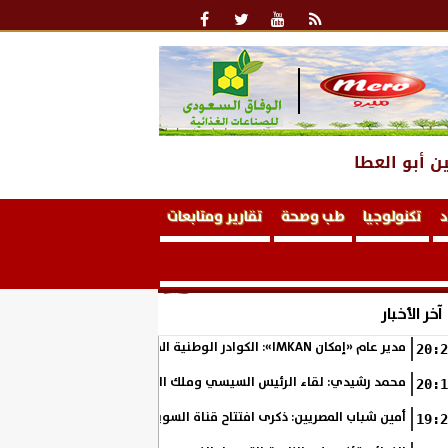
ن أبو العطا
د
تكنولوجيا
طب وصحة
تقارير ومتابعات
آخر الأخبار
مدير عام «إمكان IMKAN»: الكوادر الوطنية المؤهلة هي الثروة الحقيقية لمستقبل التنمية في مصر
20:2
محمد رشيدي: لقاء الرئيس السيسي وملك البحرين يؤكد قيادة مصر لتعزيز ال
20:1
أمين شباب المصريين: ذكرى افتتاح قناة السويس الجديدة تجسد رؤية السي
19:2