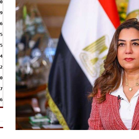
0
9
6
5
5
4
2
0
7
6