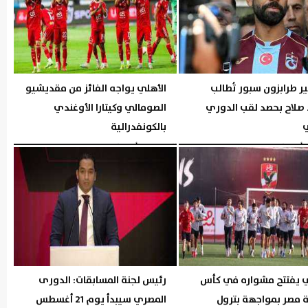
 طرابزون سبور تُطالب
الأهلي يواجه الفائز من مقديشيو
صلاح بحصد لقب الدوري
الصومالي وكيتارا الأوغندي
ي
بالكونفدرالية
06:00 مـ
الخميس، 6 أغسطس 2026
05:57 مـ
ي يفتتح مشواره في كأس
رئيس لجنة المسابقات: الدورى
 مصر بمواجهة بترول
المصري سيبدأ يوم 21 أغسطس