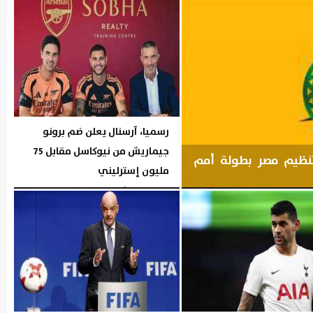
رسميا، آرسنال يعلن ضم برونو
جيماريش من نيوكاسل مقابل 75
بتنظيم مصر بطولة أمم
مليون إسترليني
اليوم
السبت، 8 أغسطس 2026
05:15 مـ