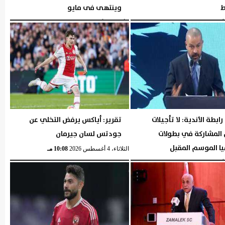
ط
وينتهى فى مايو
05:30 مـ
الأربعاء، 5 أغسطس 2026
05:29 مـ
ابطة الأندية: لا تأجيلات
تقرير: أياكس يرفض التخلي عن
 المشاركة في بطولات
جودتس لسان جيرمان
يا الموسم المقبل
الثلاثاء، 4 أغسطس 2026
10:08 مـ
04:40 مـ