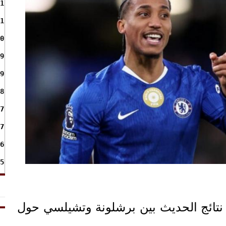
1
1
0
9
9
8
7
7
6
5
نتائج الحديث بين برشلونة وتشيلسي حول