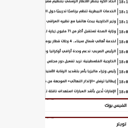
اتحاد الكرة ينتظر الاخطار الرسمي بتنظيم مصر بطولة أمم إفريقيا تحت 23 عاما
18:1
الخدمات البيطرية تنظم برنامجًا تدريبيًا حول التطبيقات الحديثة لأنظمة سلا
18:1
وزير الخارجية يبحث هاتفيا مع نظيره العراقي التطورات الإقليمية ومستقبل ا
18:1
وزارة الصحة تستقبل أكثر من 71 مليون زيارة للسيدات لتلقي خدمات الفحص والتوعية
18:0
لخدمة أهالي شمال سيناء.. 4 رحلات قطار يوميًا بين القنطرة شرق وبئر العبد
18:0
الرئيس الصربي: ندعم وحدة أراضي أوكرانيا ونساند مسارها نحو الاتحاد الأو
18:0
الخارجية الفلسطينية: نريد تفعيل دور مجلس السلام بشأن غزة والانتقال إلى
18:0
رئيس وزراء ماليزيا يأمر بتشديد الرقابة الأمنية على جميع المنافذ الحدودية
18:0
إيطاليا ترفض «الإنذار النهائي» الموجهة من قِبَل إسبانيا بشأن عمليات ال
18:0
الإمارات تُدين بأشد العبارات استهداف ناقلة تابعة لأدنوك أثناء عبورها مضي
18:0
الفيس بوك
تويتر