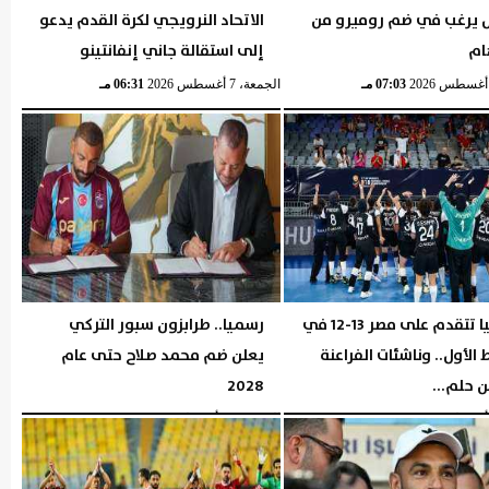
ل يرغب في ضم روميرو من
الاتحاد النرويجي لكرة القدم يدعو
ام
إلى استقالة جاني إنفانتينو
07:03 مـ
الجمعة، 7 أغسطس 2026
06:31 مـ
إسبانيا تتقدم على مصر 13-12 في
رسميا.. طرابزون سبور التركي
الأول.. وناشئات الفراعنة
يعلن ضم محمد صلاح حتى عام
 حلم...
2028
06:26 مـ
الخميس، 6 أغسطس 2026
06:04 مـ