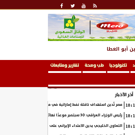
ن أبو العطا
د
تكنولوجيا
طب وصحة
تقارير ومتابعات
آخر الأخبار
مصر تُدين استهداف ناقلة نفط إماراتية في مضيق هرمز
18:1
رئيس الوزراء العراقي: 30 سبتمبر موعدًا نهائيًا لانسحاب قوات التحالف من العراق
18:1
التعاون الخليجي يدين الاعتداء الإيراني على ناقلة نفط إماراتية في مضيق
18:1