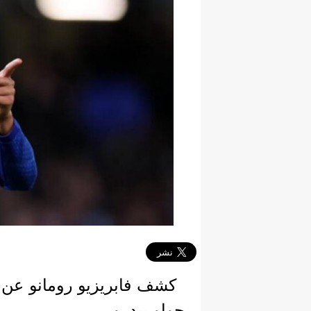
كشف فابريزيو رومانو عن 
جواو بيدرو.