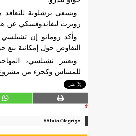
ويسعى برشلونة للتعاقد م
روبرت ليفاندوفسكي عن هج
وأكد رومانو إن تشيلسي 
التفاوض حول إمكانية بيع جوا
ويعتبر تشيلسي، المهاجم 
للمساس وكجزء من مشروع ا
⇧
موضوعات متعلقة