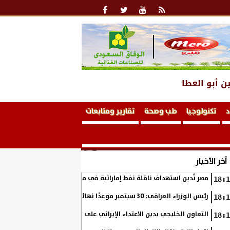
ن أبو العطا
د
تكنولوجيا
طب وصحة
تقارير ومتابعات
آخر الأخبار
مصر تُدين استهداف ناقلة نفط إماراتية في مضيق هرمز
18:1
رئيس الوزراء العراقي: 30 سبتمبر موعدًا نهائيًا لانسحاب قوات التحالف من العراق
18:1
التعاون الخليجي يدين الاعتداء الإيراني على ناقلة نفط إماراتية في مضيق
18:1