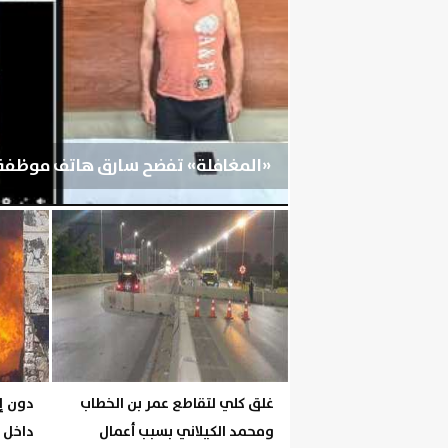
«المغافلة» تفضح سارق هاتف موظفة م
اليوم
السبت، 8 أغسطس 2026
05:20 مـ
غلق كلي لتقاطع عمر بن الخطاب
دون إ
ومحمد الكيلاني بسبب أعمال
داخل 