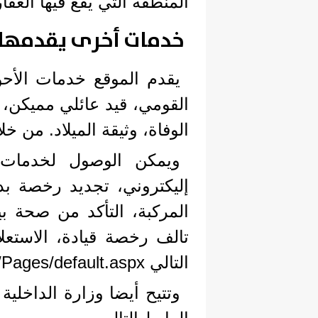
المنطقة التي يقع فيها العقا
خدمات أخرى يقدمها م
يقدم الموقع خدمات الأحو
القومي، قيد عائلي مميكن، ق
الوفاة، وثيقة الميلاد. من خلال الرابط التال
ويمكن الوصول لخدمات 
إليكتروني، تجديد رخصة ب
المركبة، التأكد من صحة ب
تالف رخصة قيادة، الاستعل
التالي https://traffic.moi.gov.eg/Arabic/Pages/default.aspx.
وتتيح أيضا وزارة الداخلي