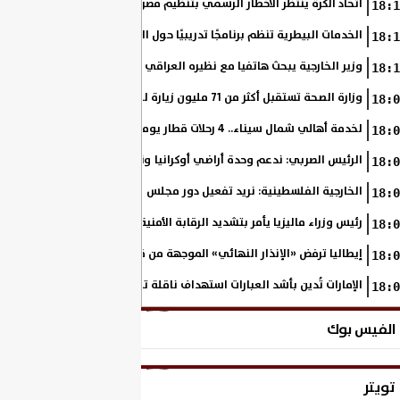
اتحاد الكرة ينتظر الاخطار الرسمي بتنظيم مصر بطولة أمم إفريقيا تحت 23 عاما
18:1
الخدمات البيطرية تنظم برنامجًا تدريبيًا حول التطبيقات الحديثة لأنظمة سلا
18:1
وزير الخارجية يبحث هاتفيا مع نظيره العراقي التطورات الإقليمية ومستقبل ا
18:1
وزارة الصحة تستقبل أكثر من 71 مليون زيارة للسيدات لتلقي خدمات الفحص والتوعية
18:0
لخدمة أهالي شمال سيناء.. 4 رحلات قطار يوميًا بين القنطرة شرق وبئر العبد
18:0
الرئيس الصربي: ندعم وحدة أراضي أوكرانيا ونساند مسارها نحو الاتحاد الأو
18:0
الخارجية الفلسطينية: نريد تفعيل دور مجلس السلام بشأن غزة والانتقال إلى
18:0
رئيس وزراء ماليزيا يأمر بتشديد الرقابة الأمنية على جميع المنافذ الحدودية
18:0
إيطاليا ترفض «الإنذار النهائي» الموجهة من قِبَل إسبانيا بشأن عمليات ال
18:0
الإمارات تُدين بأشد العبارات استهداف ناقلة تابعة لأدنوك أثناء عبورها مضي
18:0
الفيس بوك
تويتر