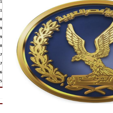
1
1
0
9
9
8
7
7
6
5