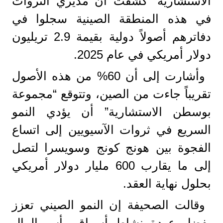
الاستشارية” كشفت ان مديري الثروات
في هذه المنطقة الصينية سجلوا في
دفاترهم أصولاً دولية بقيمة 2.9 تريليون
دولار أمريكي في عام 2025.
وأشارت إلى أن 60% من هذه الأصول
تقريباً جاءت من الصين، وتتوقع “مجموعة
بوسطن الاستشارية” أن يؤدي النمو
السريع في ثروات الآسيويين إلى اتساع
الفجوة بين هونج كونج وسويسرا لتصل
إلى ما يقارب 600 مليار دولار أمريكي
بحلول نهاية العقد.
وقالت الصحيفة إن النمو الصيني تعزز
بفضل عودة نشاط أسواق رأس المال