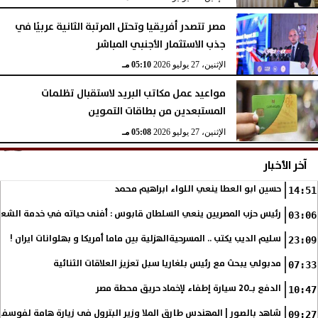
مصر تتصدر أفريقيا وتحتل المرتبة الثانية عربيًا في
جذب الاستثمار الأجنبي المباشر
الإثنين، 27 يوليو 2026
05:10 مـ
مواعيد عمل مكاتب البريد لاستقبال تظلمات
المستبعدين من بطاقات التموين
الإثنين، 27 يوليو 2026
05:08 مـ
آخر الأخبار
حسين ابو العطا ينعي اللواء ابراهيم محمد
14:51
رئيس حزب المصريين ينعي السلطان قابوس : أفنى حياته في خدمة الشع
03:06
سليم الديب يكتب .. المسرحيةالهزلية بين ماما أمريكا و بهلوانات ايران !
23:09
مدبولي يبحث مع رئيس بلغاريا سبل تعزيز العلاقات الثنائية
07:33
الدفع بـ20 سيارة إطفاء لإخماد حريق محطة مصر
10:47
شاهد بالصور | المهندس طارق الملا وزير البترول فى زيارة هامة لفوسف
09:27