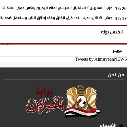
حزب ”المصريين”: استقبال السيسي لملك البحرين يعكس عمق العلاقات التا
18:26
جيش الاحتلال: «حزب الله» خرق اتفاق وقف إطلاق النار.. وسنعمل ضده بق
18:17
الفيس بوك
تويتر
Tweets by AlmsryeenNEWS
من نحن
الأقسام