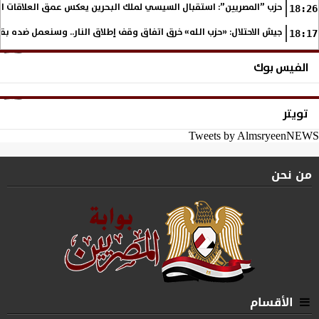
حزب ”المصريين”: استقبال السيسي لملك البحرين يعكس عمق العلاقات التا
18:26
جيش الاحتلال: «حزب الله» خرق اتفاق وقف إطلاق النار.. وسنعمل ضده بق
18:17
الفيس بوك
تويتر
Tweets by AlmsryeenNEWS
من نحن
الأقسام