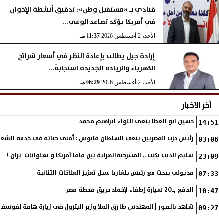
قيادي بـ «مستقبل وطن»: تدقيق أنشطة الإخوان
في أمريكا يؤكد تصاعد الوعي...
الأحد، 2 أغسطس 2026
11:37 مـ
إرادة جيل يطالب بإعادة النظر في أسعار شرائح
الكهرباء والزيادة الجديدة استجابةً...
الأحد، 2 أغسطس 2026
06:29 مـ
آخر الأخبار
حسين ابو العطا ينعي اللواء ابراهيم محمد
14:51
رئيس حزب المصريين ينعي السلطان قابوس : أفنى حياته في خدمة الشع
03:06
سليم الديب يكتب .. المسرحيةالهزلية بين ماما أمريكا و بهلوانات ايران !
23:09
مدبولي يبحث مع رئيس بلغاريا سبل تعزيز العلاقات الثنائية
07:33
الدفع بـ20 سيارة إطفاء لإخماد حريق محطة مصر
10:47
شاهد بالصور | المهندس طارق الملا وزير البترول فى زيارة هامة لفوسف
09:27