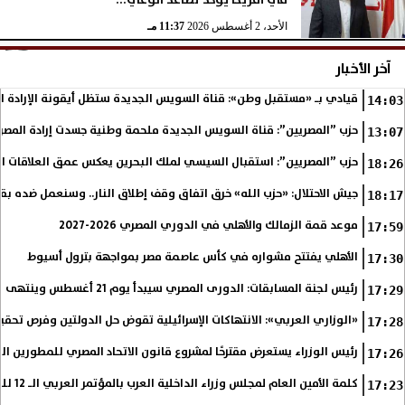
في أمريكا يؤكد تصاعد الوعي...
الأحد، 2 أغسطس 2026
11:37 مـ
آخر الأخبار
قيادي بـ «مستقبل وطن»: قناة السويس الجديدة ستظل أيقونة الإرادة ا
14:03
حزب ”المصريين”: قناة السويس الجديدة ملحمة وطنية جسدت إرادة المصري
13:07
حزب ”المصريين”: استقبال السيسي لملك البحرين يعكس عمق العلاقات التا
18:26
جيش الاحتلال: «حزب الله» خرق اتفاق وقف إطلاق النار.. وسنعمل ضده بق
18:17
موعد قمة الزمالك والأهلي في الدوري المصري 2026-2027
17:59
الأهلي يفتتح مشواره في كأس عاصمة مصر بمواجهة بترول أسيوط
17:30
رئيس لجنة المسابقات: الدورى المصري سيبدأ يوم 21 أغسطس وينتهى فى مايو
17:29
«الوزاري العربي»: الانتهاكات الإسرائيلية تقوض حل الدولتين وفرص تحقي
17:28
رئيس الوزراء يستعرض مقترحًا لمشروع قانون الاتحاد المصري للمطورين الع
17:26
كلمة الأمين العام لمجلس وزراء الداخلية العرب بالمؤتمر العربي الـ 12 للمسؤولين عن الأمن السياحي
17:23