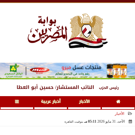
الجمعة
، 7 أغسطس 2026
01:32 صـ
النائب المستشار/ حسين أبو العطا
رئيس الحزب
الأخبار
أخبار عربية
الأخبار
الأحد، 31 مايو 2026
05:11 مـ
بتوقيت القاهرة
2026-05-31 17:11:34