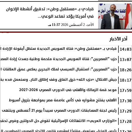
قيادي بـ «مستقبل وطن»: تدقيق أنشطة الإخوان
في أمريكا يؤكد تصاعد الوعي...
الأحد، 2 أغسطس 2026
11:37 مـ
آخر الأخبار
قيادي بـ «مستقبل وطن»: قناة السويس الجديدة ستظل أيقونة الإرادة ا
14:03
حزب ”المصريين”: قناة السويس الجديدة ملحمة وطنية جسدت إرادة المصري
13:07
حزب ”المصريين”: استقبال السيسي لملك البحرين يعكس عمق العلاقات التا
18:26
جيش الاحتلال: «حزب الله» خرق اتفاق وقف إطلاق النار.. وسنعمل ضده بق
18:17
موعد قمة الزمالك والأهلي في الدوري المصري 2026-2027
17:59
الأهلي يفتتح مشواره في كأس عاصمة مصر بمواجهة بترول أسيوط
17:30
رئيس لجنة المسابقات: الدورى المصري سيبدأ يوم 21 أغسطس وينتهى فى مايو
17:29
«الوزاري العربي»: الانتهاكات الإسرائيلية تقوض حل الدولتين وفرص تحقي
17:28
رئيس الوزراء يستعرض مقترحًا لمشروع قانون الاتحاد المصري للمطورين الع
17:26