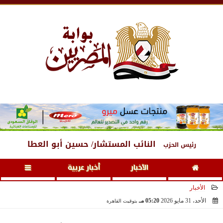
الجمعة
، 7 أغسطس 2026
12:56 صـ
النائب المستشار/ حسين أبو العطا
رئيس الحزب
الأخبار
أخبار عربية
الأخبار
الأحد، 31 مايو 2026
05:20 مـ
بتوقيت القاهرة
2026-05-31 17:20:30