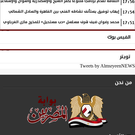
الثقافة تقدم برنامجا متنوعا بكفر الشيخ والإسكندرية وأسوان والإسماع
17:56
إيهاب توفيق يستأنف نشاطه الفني بين القاهرة والساحل الشمالي
17:54
محمد رضوان ضيف شرف مسلسل «حب مستحيل» للمخرج مازن الغرباوي
17:51
الفيس بوك
تويتر
Tweets by AlmsryeenNEWS
من نحن