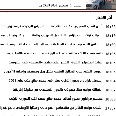
السبت، 1 أغسطس 2026
05:39 مـ
آخر الأخبار
أمين شباب المصريين: ذكرى افتتاح قناة السويس الجديدة تجسد رؤية الس
19:26
الضرائب تؤكد على إلزامية التسجيل الضريبي والفاتورة الإلكترونية لجميع 
18:10
المجلس التصديري: صادرات الصناعات الغذائية إلى الاتحاد الأوروبي ترتفع 15.4% خلال النصف الأول من 2026
18:09
خلاف بسبب الكلاب ينتهي بضبط سائق تعدى على سيدة بالإسكندرية
18:06
نهاية استعراض القوة.. القبض على صاحب «السنجة» في المنوفية
18:05
اليوم.. الحكم على السائق المتهم بقتل رجل وحفيدته وإصابة 11 آخرين
18:05
رسميا.. طرابزون سبور التركي يعلن ضم محمد صلاح حتى عام 2028
18:04
الزمالك يواجه بطل جيبوتي بالدور التمهيدي من بطولة إفريقيا
18:02
جماهير طرابزون سبور تُطالب محمد صلاح بحصد لقب الدوري التركي
18:00
الأهلي يواجه الفائز من مقديشيو الصومالي وكيتارا الأوغندي بالكونفدرال
17:57