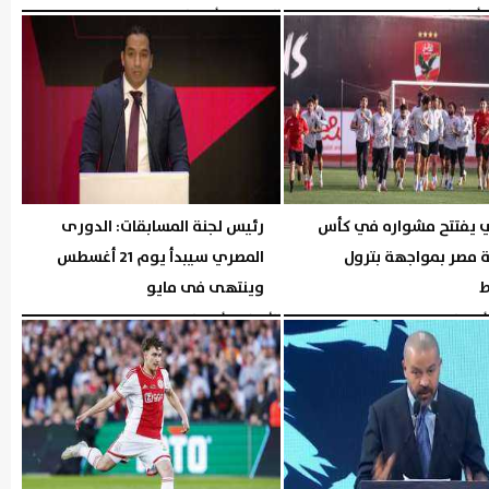
06:00 مـ
الخميس، 6 أغسطس 2026
05:57 مـ
ي يفتتح مشواره في كأس
رئيس لجنة المسابقات: الدورى
 مصر بمواجهة بترول
المصري سيبدأ يوم 21 أغسطس
ط
وينتهى فى مايو
05:30 مـ
الأربعاء، 5 أغسطس 2026
05:29 مـ