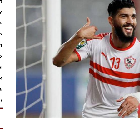
7
6
5
3
1
8
6
4
9
7