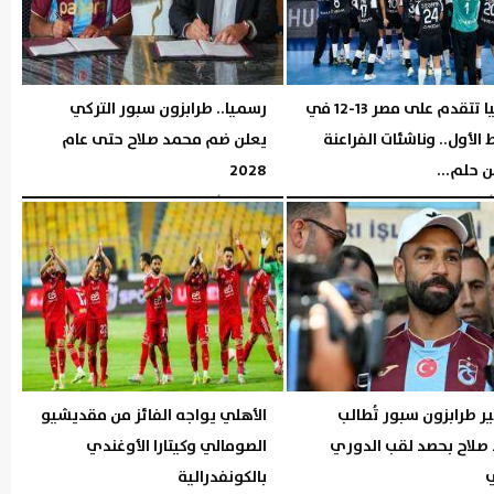
إسبانيا تتقدم على مصر 13-12 في
رسميا.. طرابزون سبور التركي
الأول.. وناشئات الفراعنة
يعلن ضم محمد صلاح حتى عام
 حلم...
2028
06:26 مـ
الخميس، 6 أغسطس 2026
06:04 مـ
 طرابزون سبور تُطالب
الأهلي يواجه الفائز من مقديشيو
صلاح بحصد لقب الدوري
الصومالي وكيتارا الأوغندي
ي
بالكونفدرالية