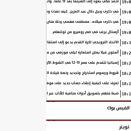
أحمد مكي يعود إلى السينما بعد 13 عامًا.. وانطلاق تصوير «فرصة سعيدة»
19:0
في ذكرى رحيل دلال عبد العزيز.. كيف نفذت وصية والدتها على مدار مشوار
19:0
في ذكرى ميلاده.. مصطفى فهمي رحلة فنان بدأ من خلف الكاميرا وانتهى أيقو
19:0
أرسنال يرغب في ضم روميرو من توتنهام
19:0
الاتحاد النرويجي لكرة القدم يدعو إلى استقالة جاني إنفانتينو
18:3
أستون فيلا يعلن استعارة ليلي مورفي من مانشستر سيتي
18:2
إسبانيا تتقدم على مصر 13-12 في الشوط الأول.. وناشئات الفراعنة يواصلن حلم بلوغ نهائي مونديال اليد
18:2
شروط ورسوم استخراج وتجديد رخصة قيادة الدراجة النارية
18:2
تعرف على كيفية إنشاء حساب جديد على موقع وزارة الداخلية المصرية
18:1
ضبط متهم بتسويق أدوات منافية للآداب عبر السوشيال ميديا
18:1
الفيس بوك
تويتر