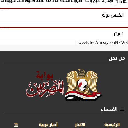
الإمارات تُدين بأشد العبارات استهداف ناقلة تابعة لأدنوك أثناء عبورها م
18:05
الفيس بوك
تويتر
Tweets by AlmsryeenNEWS
من نحن
الأقسام
الرئيسية
الأخبار
أخبار عربية