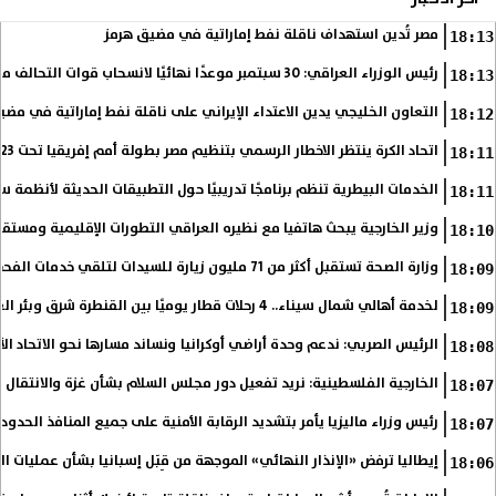
مصر تُدين استهداف ناقلة نفط إماراتية في مضيق هرمز
18:13
رئيس الوزراء العراقي: 30 سبتمبر موعدًا نهائيًا لانسحاب قوات التحالف من العراق
18:13
التعاون الخليجي يدين الاعتداء الإيراني على ناقلة نفط إماراتية في مضي
18:12
اتحاد الكرة ينتظر الاخطار الرسمي بتنظيم مصر بطولة أمم إفريقيا تحت 23 عاما
18:11
الخدمات البيطرية تنظم برنامجًا تدريبيًا حول التطبيقات الحديثة لأنظمة س
18:11
وزير الخارجية يبحث هاتفيا مع نظيره العراقي التطورات الإقليمية ومستقبل
18:10
وزارة الصحة تستقبل أكثر من 71 مليون زيارة للسيدات لتلقي خدمات الفحص والتوعية
18:09
لخدمة أهالي شمال سيناء.. 4 رحلات قطار يوميًا بين القنطرة شرق وبئر العبد
18:09
الرئيس الصربي: ندعم وحدة أراضي أوكرانيا ونساند مسارها نحو الاتحاد ال
18:08
الخارجية الفلسطينية: نريد تفعيل دور مجلس السلام بشأن غزة والانتقال إ
18:07
رئيس وزراء ماليزيا يأمر بتشديد الرقابة الأمنية على جميع المنافذ الحدود
18:07
إيطاليا ترفض «الإنذار النهائي» الموجهة من قِبَل إسبانيا بشأن عمليات ا
18:06