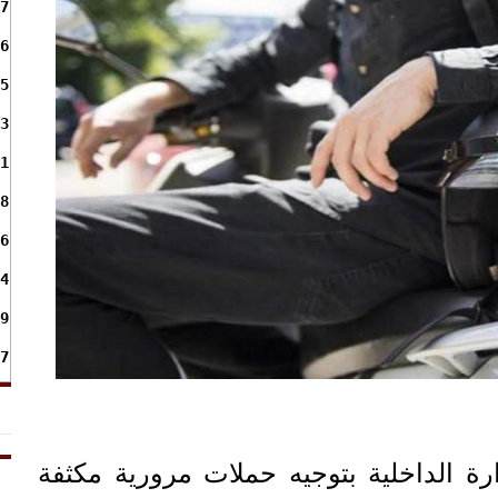
7
6
5
3
1
8
6
4
9
7
ارة الداخلية بتوجيه حملات مرورية مكثفة