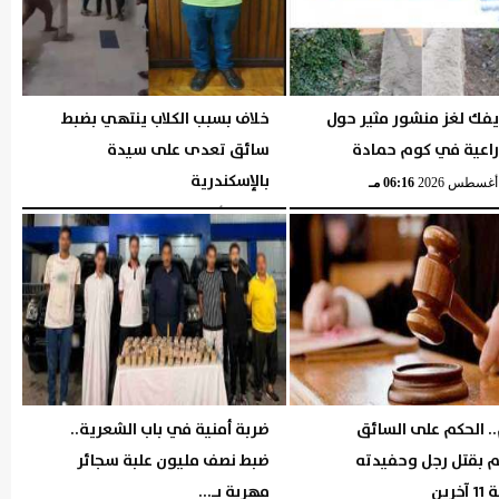
يفك لغز منشور مثير حول
خلاف بسبب الكلاب ينتهي بضبط
راعية في كوم حمادة
سائق تعدى على سيدة
بالإسكندرية
06:16 مـ
الخميس، 6 أغسطس 2026
06:06 مـ
. الحكم على السائق
ضربة أمنية في باب الشعرية..
م بقتل رجل وحفيدته
ضبط نصف مليون علبة سجائر
خرين
مهربة بـ...