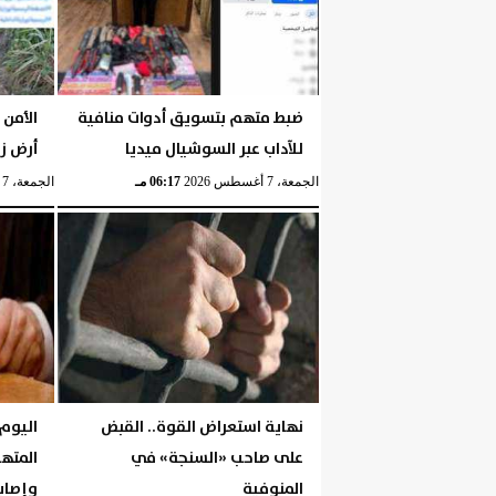
ضبط متهم بتسويق أدوات منافية
الأمن 
للآداب عبر السوشيال ميديا
أرض ز
الجمعة، 7 أغسطس 2026
06:17 مـ
الجمعة، 7 أغسطس 2026
نهاية استعراض القوة.. القبض
اليوم.
على صاحب «السنجة» في
المته
المنوفية
وإصابة 11 آ