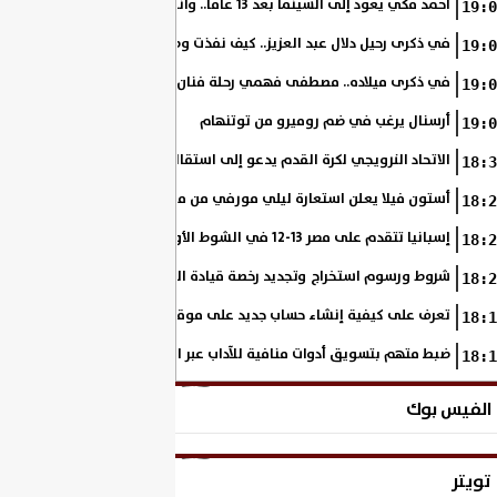
أحمد مكي يعود إلى السينما بعد 13 عامًا.. وانطلاق تصوير «فرصة سعيدة»
19:0
في ذكرى رحيل دلال عبد العزيز.. كيف نفذت وصية والدتها على مدار مشوار
19:0
في ذكرى ميلاده.. مصطفى فهمي رحلة فنان بدأ من خلف الكاميرا وانتهى أيقو
19:0
أرسنال يرغب في ضم روميرو من توتنهام
19:0
الاتحاد النرويجي لكرة القدم يدعو إلى استقالة جاني إنفانتينو
18:3
أستون فيلا يعلن استعارة ليلي مورفي من مانشستر سيتي
18:2
إسبانيا تتقدم على مصر 13-12 في الشوط الأول.. وناشئات الفراعنة يواصلن حلم بلوغ نهائي مونديال اليد
18:2
شروط ورسوم استخراج وتجديد رخصة قيادة الدراجة النارية
18:2
تعرف على كيفية إنشاء حساب جديد على موقع وزارة الداخلية المصرية
18:1
ضبط متهم بتسويق أدوات منافية للآداب عبر السوشيال ميديا
18:1
الفيس بوك
تويتر