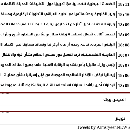
الخدمات البيطرية تنظم برنامجًا تدريبيًا حول التطبيقات الحديثة لأنظمة س
18:11
وزير الخارجية يبحث هاتفيا مع نظيره العراقي التطورات الإقليمية ومستقبل
18:10
وزارة الصحة تستقبل أكثر من 71 مليون زيارة للسيدات لتلقي خدمات الفحص والتوعية
18:09
لخدمة أهالي شمال سيناء.. 4 رحلات قطار يوميًا بين القنطرة شرق وبئر العبد
18:09
الرئيس الصربي: ندعم وحدة أراضي أوكرانيا ونساند مسارها نحو الاتحاد ال
18:08
الخارجية الفلسطينية: نريد تفعيل دور مجلس السلام بشأن غزة والانتقال إ
18:07
رئيس وزراء ماليزيا يأمر بتشديد الرقابة الأمنية على جميع المنافذ الحدود
18:07
إيطاليا ترفض «الإنذار النهائي» الموجهة من قِبَل إسبانيا بشأن عمليات ا
18:06
الإمارات تُدين بأشد العبارات استهداف ناقلة تابعة لأدنوك أثناء عبورها م
18:05
الفيس بوك
تويتر
Tweets by AlmsryeenNEWS