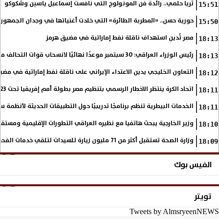
ثريا حلمي.. رائدة فن المونولوج التي نافست إسماعيل ياسين وشكوكو
15:51
حورية حسن.. «المطربة الطائرة» التي خلدت أغنياتها في وجدان الجمهور
15:50
مصر تُدين استهداف ناقلة نفط إماراتية في مضيق هرمز
18:13
رئيس الوزراء العراقي: 30 سبتمبر موعدًا نهائيًا لانسحاب قوات التحالف من العراق
18:13
التعاون الخليجي يدين الاعتداء الإيراني على ناقلة نفط إماراتية في مضي
18:12
اتحاد الكرة ينتظر الاخطار الرسمي بتنظيم مصر بطولة أمم إفريقيا تحت 23 عاما
18:11
الخدمات البيطرية تنظم برنامجًا تدريبيًا حول التطبيقات الحديثة لأنظمة س
18:11
وزير الخارجية يبحث هاتفيا مع نظيره العراقي التطورات الإقليمية ومستقبل
18:10
وزارة الصحة تستقبل أكثر من 71 مليون زيارة للسيدات لتلقي خدمات الفحص والتوعية
18:09
الفيس بوك
تويتر
Tweets by AlmsryeenNEWS