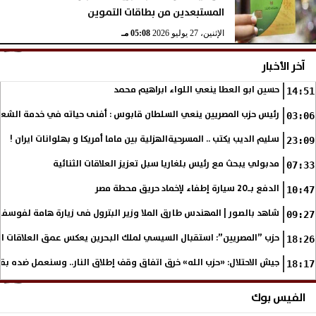
المستبعدين من بطاقات التموين
الإثنين، 27 يوليو 2026
05:08 مـ
آخر الأخبار
حسين ابو العطا ينعي اللواء ابراهيم محمد
14:51
رئيس حزب المصريين ينعي السلطان قابوس : أفنى حياته في خدمة الشع
03:06
سليم الديب يكتب .. المسرحيةالهزلية بين ماما أمريكا و بهلوانات ايران !
23:09
مدبولي يبحث مع رئيس بلغاريا سبل تعزيز العلاقات الثنائية
07:33
الدفع بـ20 سيارة إطفاء لإخماد حريق محطة مصر
10:47
شاهد بالصور | المهندس طارق الملا وزير البترول فى زيارة هامة لفوسف
09:27
حزب ”المصريين”: استقبال السيسي لملك البحرين يعكس عمق العلاقات التا
18:26
جيش الاحتلال: «حزب الله» خرق اتفاق وقف إطلاق النار.. وسنعمل ضده بق
18:17
الفيس بوك