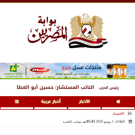
الخميس
، 6 أغسطس 2026
04:02 مـ
النائب المستشار/ حسين أبو العطا
رئيس الحزب
الأخبار
أخبار عربية
الاقتصاد
الثلاثاء، 2 يونيو 2026
05:45 مـ
بتوقيت القاهرة
2026-06-02 17:45:43