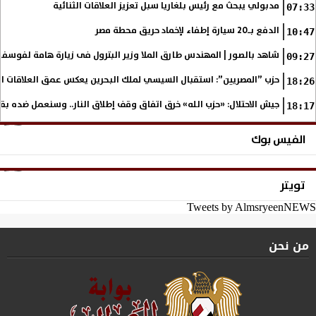
مدبولي يبحث مع رئيس بلغاريا سبل تعزيز العلاقات الثنائية
07:33
الدفع بـ20 سيارة إطفاء لإخماد حريق محطة مصر
10:47
شاهد بالصور | المهندس طارق الملا وزير البترول فى زيارة هامة لفوسف
09:27
حزب ”المصريين”: استقبال السيسي لملك البحرين يعكس عمق العلاقات التا
18:26
جيش الاحتلال: «حزب الله» خرق اتفاق وقف إطلاق النار.. وسنعمل ضده بق
18:17
الفيس بوك
تويتر
Tweets by AlmsryeenNEWS
من نحن