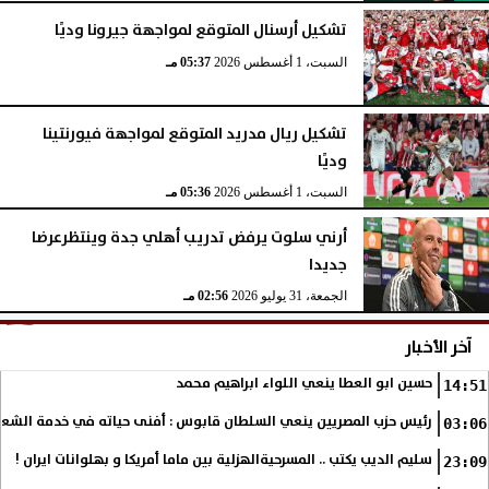
تشكيل أرسنال المتوقع لمواجهة جيرونا وديًا
السبت، 1 أغسطس 2026
05:37 مـ
تشكيل ريال مدريد المتوقع لمواجهة فيورنتينا
وديًا
السبت، 1 أغسطس 2026
05:36 مـ
أرني سلوت يرفض تدريب أهلي جدة وينتظرعرضا
جديدا
الجمعة، 31 يوليو 2026
02:56 مـ
آخر الأخبار
حسين ابو العطا ينعي اللواء ابراهيم محمد
14:51
رئيس حزب المصريين ينعي السلطان قابوس : أفنى حياته في خدمة الشع
03:06
سليم الديب يكتب .. المسرحيةالهزلية بين ماما أمريكا و بهلوانات ايران !
23:09