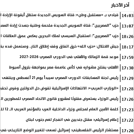
آخر الأخبار
قيادي بـ «مستقبل وطن»: قناة السويس الجديدة ستظل أيقونة الإرادة ا
14:03
حزب ”المصريين”: قناة السويس الجديدة ملحمة وطنية جسدت إرادة المصري
13:07
حزب ”المصريين”: استقبال السيسي لملك البحرين يعكس عمق العلاقات التا
18:26
جيش الاحتلال: «حزب الله» خرق اتفاق وقف إطلاق النار.. وسنعمل ضده بق
18:17
موعد قمة الزمالك والأهلي في الدوري المصري 2026-2027
17:59
الأهلي يفتتح مشواره في كأس عاصمة مصر بمواجهة بترول أسيوط
17:30
رئيس لجنة المسابقات: الدورى المصري سيبدأ يوم 21 أغسطس وينتهى فى مايو
17:29
«الوزاري العربي»: الانتهاكات الإسرائيلية تقوض حل الدولتين وفرص تحقي
17:28
رئيس الوزراء يستعرض مقترحًا لمشروع قانون الاتحاد المصري للمطورين الع
17:26
كلمة الأمين العام لمجلس وزراء الداخلية العرب بالمؤتمر العربي الـ 12 للمسؤولين عن الأمن السياحي
17:23
إعلام إسرائيلي: مقتل جنديين في انفجار لغم جنوب لبنان
17:22
مستشار الرئيس الفلسطيني: إسرائيل تسعى لتغيير الوضع التاريخي في
17:20