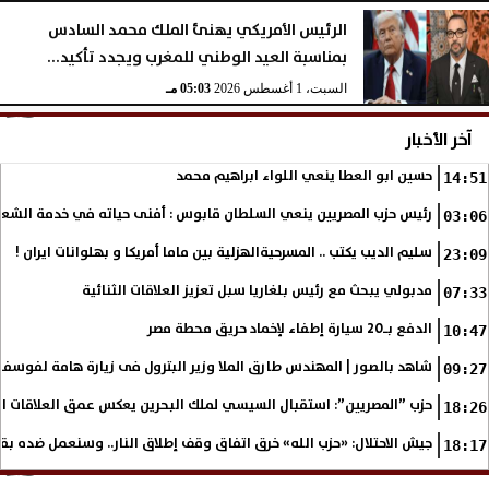
الرئيس الأمريكي يهنئ الملك محمد السادس
بمناسبة العيد الوطني للمغرب ويجدد تأكيد...
السبت، 1 أغسطس 2026
05:03 مـ
آخر الأخبار
حسين ابو العطا ينعي اللواء ابراهيم محمد
14:51
رئيس حزب المصريين ينعي السلطان قابوس : أفنى حياته في خدمة الشع
03:06
سليم الديب يكتب .. المسرحيةالهزلية بين ماما أمريكا و بهلوانات ايران !
23:09
مدبولي يبحث مع رئيس بلغاريا سبل تعزيز العلاقات الثنائية
07:33
الدفع بـ20 سيارة إطفاء لإخماد حريق محطة مصر
10:47
شاهد بالصور | المهندس طارق الملا وزير البترول فى زيارة هامة لفوسف
09:27
حزب ”المصريين”: استقبال السيسي لملك البحرين يعكس عمق العلاقات التا
18:26
جيش الاحتلال: «حزب الله» خرق اتفاق وقف إطلاق النار.. وسنعمل ضده بق
18:17