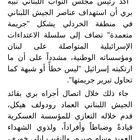
أكد رئيس مجلس النواب اللبناني نبيه
بري أن استهداف عناصر الجيش اللبناني
في منطقة الخردلي يشكل "جريمة
متعمدة" تضاف إلى سلسلة الاعتداءات
الإسرائيلية المتواصلة على لبنان
ومؤسساته الوطنية، مشدداً على أن ما
ارتكبته إسرائيل "ليس خطأً أو شبهة كما
تحاول تبرير جريمتها".
جاء ذلك خلال اتصال أجراه بري بقائد
الجيش اللبناني العماد رودولف هيكل،
قدم خلاله التعازي للمؤسسة العسكرية
قيادةً وضباطاً وأفراداً، ولذوي الشهداء
العميد وسام صبره، والنقيب إيلي خوري،