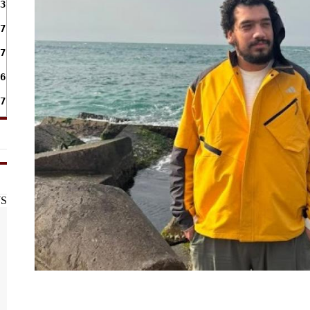
3
7
7
6
7
WS