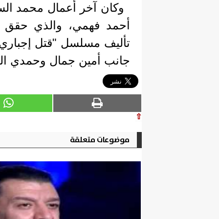
وكان آخر أعمال محمد ال
أحمد فهمي، والذي حقق ن
تأليف مسلسل "قتل إجباري"
جانب أمين جمال وحمدي التا
⇧
موضوعات متعلقة