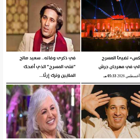
كس» تضيئ المسرح
في ذكرى وفاته.. سعيد صالح
لي في مهرجان جرش
”فتى المسرح” الذي أضحك
الملايين وترك إرثًا...
05:33 مـ
السبت، 1 أغسطس 2026
05:32 مـ