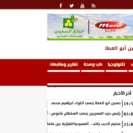
ن أبو العطا
د
تكنولوجيا
طب وصحة
تقارير ومتابعات
آخر الأخبار
حسين ابو العطا ينعي اللواء ابراهيم محمد
14:5
رئيس حزب المصريين ينعي السلطان قابوس : أفنى حياته في خدمة الشعب 
03:0
سليم الديب يكتب .. المسرحيةالهزلية بين ماما أمريكا و بهلوانات ايران !
23:0