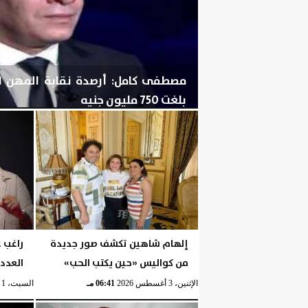
مصطفى كامل: أرصدة نقابة المهن ا
بلغت 750 مليون جنيه
الإثنين، 3 أغسطس 2026
06:43 مـ
إلهام شاهين تكشف صور جديدة
راغب ع
من كواليس «حين يكتب الحب»
العدد
الإثنين، 3 أغسطس 2026
06:41 مـ
السبت، 1 أغسطس 2026