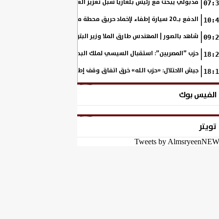
مدبولي يبحث مع رئيس بلغاريا سبل تعزيز العلاقات الثنائية
07:3
الدفع بـ20 سيارة إطفاء لإخماد حريق محطة مصر
10:4
شاهد بالصور | المهندس طارق الملا وزير البترول فى زيارة هامة لفوسفات
09:2
حزب ”المصريين”: استقبال السيسي لملك البحرين يعكس عمق العلاقات التار
18:2
جيش الاحتلال: «حزب الله» خرق اتفاق وقف إطلاق النار.. وسنعمل ضده بقوة
18:1
الفيس بوك
تويتر
Tweets by AlmsryeenNE