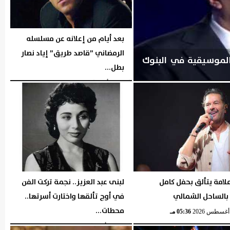
بعد أيام من إعلانه عن مسلسله
الرمضاني ”قاصد طريق” إياد نصار
لموسيقية في البنوك
بطل...
الإثنين، 3 أغسطس 2026
06:42 مـ
لامة يتألق بحفل كامل
لبنى عبد العزيز.. نجمة تركت الفن
 بالساحل الشمالي
في أوج تألقها واختارت أسرتها..
محطات...
05:36 مـ
السبت، 1 أغسطس 2026
05:35 مـ