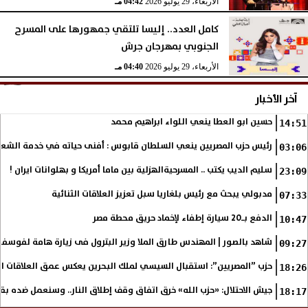
الأربعاء، 29 يوليو 2026
04:42 مـ
كامل العدد.. إليسا تلتقي جمهورها على المسرح
الجنوبي بمهرجان جرش
الأربعاء، 29 يوليو 2026
04:40 مـ
آخر الأخبار
حسين ابو العطا ينعي اللواء ابراهيم محمد
14:51
رئيس حزب المصريين ينعي السلطان قابوس : أفنى حياته في خدمة الشع
03:06
سليم الديب يكتب .. المسرحيةالهزلية بين ماما أمريكا و بهلوانات ايران !
23:09
مدبولي يبحث مع رئيس بلغاريا سبل تعزيز العلاقات الثنائية
07:33
الدفع بـ20 سيارة إطفاء لإخماد حريق محطة مصر
10:47
شاهد بالصور | المهندس طارق الملا وزير البترول فى زيارة هامة لفوسف
09:27
حزب ”المصريين”: استقبال السيسي لملك البحرين يعكس عمق العلاقات التا
18:26
جيش الاحتلال: «حزب الله» خرق اتفاق وقف إطلاق النار.. وسنعمل ضده بق
18:17