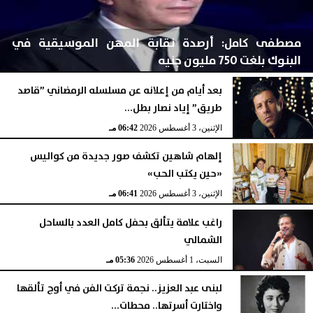
مصطفى كامل: أرصدة نقابة المهن الموسيقية في
البنوك بلغت 750 مليون جنيه
بعد أيام من إعلانه عن مسلسله الرمضاني ”قاصد
طريق” إياد نصار بطل...
الإثنين، 3 أغسطس 2026
06:43 مـ
الإثنين، 3 أغسطس 2026
06:42 مـ
إلهام شاهين تكشف صور جديدة من كواليس
«حين يكتب الحب»
الإثنين، 3 أغسطس 2026
06:41 مـ
راغب علامة يتألق بحفل كامل العدد بالساحل
الشمالي
السبت، 1 أغسطس 2026
05:36 مـ
لبنى عبد العزيز.. نجمة تركت الفن في أوج تألقها
واختارت أسرتها.. محطات...