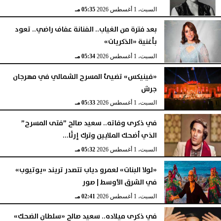
السبت، 1 أغسطس 2026
05:35 مـ
بعد فترة من الغياب.. الفنانة عفاف راضي.. تعود
بأغنية «الذكريات»
السبت، 1 أغسطس 2026
05:34 مـ
«فينيكس» تضيئ المسرح الشمالي في مهرجان
جرش
السبت، 1 أغسطس 2026
05:33 مـ
في ذكرى وفاته.. سعيد صالح ”فتى المسرح”
الذي أضحك الملايين وترك إرثًا...
السبت، 1 أغسطس 2026
05:32 مـ
«لولا البنات» لعمرو دياب تتصدر تريند «يوتيوب»
في الشرق الأوسط | صور
السبت، 1 أغسطس 2026
02:41 مـ
في ذكرى ميلاده.. سعيد صالح «سلطان الضحك»