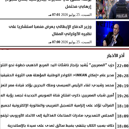
إرهابي محتمل
السبت، 25 يوليو 2026
07:01 مـ
وزير الدفاع الإيطالي يعرض منصبا استشاريا على
نظيره الأوكراني المقال
السبت، 25 يوليو 2026
07:00 مـ
آخر الأخبار
حزب ”المصريين” يُشيد بإنجاز ناشئات اليد: المربع الذهبي خطوة نحو التتو
22:00
مدير عام «إمكان IMKAN»: الكوادر الوطنية المؤهلة هي الثروة الحقيقية لمستقبل التنمية في مصر
20:28
محمد رشيدي: لقاء الرئيس السيسي وملك البحرين يؤكد قيادة مصر لتعزيز 
20:19
أمين شباب المصريين: ذكرى افتتاح قناة السويس الجديدة تجسد رؤية الس
19:26
الضرائب تؤكد على إلزامية التسجيل الضريبي والفاتورة الإلكترونية لجميع 
18:10
المجلس التصديري: صادرات الصناعات الغذائية إلى الاتحاد الأوروبي ترتفع 15.4% خلال النصف الأول من 2026
18:09
خلاف بسبب الكلاب ينتهي بضبط سائق تعدى على سيدة بالإسكندرية
18:06