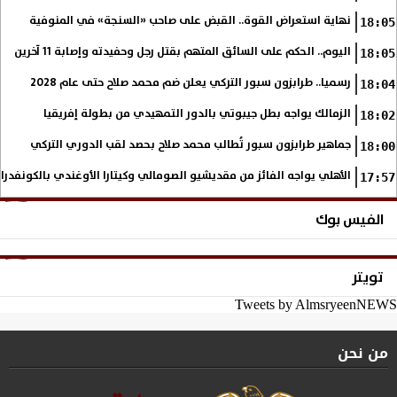
نهاية استعراض القوة.. القبض على صاحب «السنجة» في المنوفية
18:05
اليوم.. الحكم على السائق المتهم بقتل رجل وحفيدته وإصابة 11 آخرين
18:05
رسميا.. طرابزون سبور التركي يعلن ضم محمد صلاح حتى عام 2028
18:04
الزمالك يواجه بطل جيبوتي بالدور التمهيدي من بطولة إفريقيا
18:02
جماهير طرابزون سبور تُطالب محمد صلاح بحصد لقب الدوري التركي
18:00
الأهلي يواجه الفائز من مقديشيو الصومالي وكيتارا الأوغندي بالكونفدرال
17:57
الفيس بوك
تويتر
Tweets by AlmsryeenNEWS
من نحن