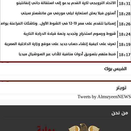
الاتحاد النرويجي لكرة القدم يدعو إلى استقالة جاني إنفانتينو
18:31
أستون فيلا يعلن استعارة ليلي مورفي من مانشستر سيتي
18:28
إسبانيا تتقدم على مصر 13-12 في الشوط الأول.. وناشئات الفراعنة يواصلن حلم بلوغ نهائي مونديال اليد
18:26
شروط ورسوم استخراج وتجديد رخصة قيادة الدراجة النارية
18:24
تعرف على كيفية إنشاء حساب جديد على موقع وزارة الداخلية المصرية
18:19
ضبط متهم بتسويق أدوات منافية للآداب عبر السوشيال ميديا
18:17
الفيس بوك
تويتر
Tweets by AlmsryeenNEWS
من نحن