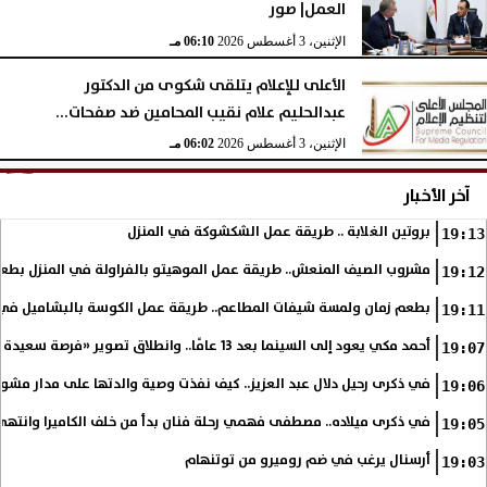
العمل| صور
الإثنين، 3 أغسطس 2026
06:10 مـ
الأعلى للإعلام يتلقى شكوى من الدكتور
عبدالحليم علام نقيب المحامين ضد صفحات...
الإثنين، 3 أغسطس 2026
06:02 مـ
آخر الأخبار
بروتين الغلابة .. طريقة عمل الشكشوكة في المنزل
19:13
مشروب الصيف المنعش.. طريقة عمل الموهيتو بالفراولة في المنزل بطعم
19:12
بطعم زمان ولمسة شيفات المطاعم.. طريقة عمل الكوسة بالبشاميل في 
19:11
أحمد مكي يعود إلى السينما بعد 13 عامًا.. وانطلاق تصوير «فرصة سعيدة»
19:07
في ذكرى رحيل دلال عبد العزيز.. كيف نفذت وصية والدتها على مدار مشوا
19:06
في ذكرى ميلاده.. مصطفى فهمي رحلة فنان بدأ من خلف الكاميرا وانتهى أي
19:05
أرسنال يرغب في ضم روميرو من توتنهام
19:03