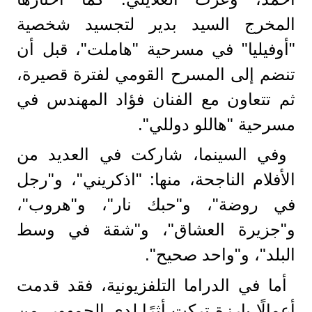
المخرج السيد بدير لتجسيد شخصية
"أوفيليا" في مسرحية "هاملت"، قبل أن
تنضم إلى المسرح القومي لفترة قصيرة،
ثم تتعاون مع الفنان فؤاد المهندس في
مسرحية "هاللو دوللي".
وفي السينما، شاركت في العديد من
الأفلام الناجحة، منها: "اذكريني"، و"رجل
في روضة"، و"حبك نار"، و"هروب"،
و"جزيرة العشاق"، و"شقة في وسط
البلد"، و"واحد صحيح".
أما في الدراما التلفزيونية، فقد قدمت
أعمالًا بارزة تركت أثرًا لدى الجمهور، من