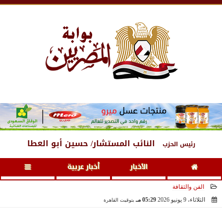
السبت
، 8 أغسطس 2026
02:31 مـ
النائب المستشار/ حسين أبو العطا
رئيس الحزب
الأخبار
أخبار عربية
الفن والثقافة
الثلاثاء، 9 يونيو 2026
05:29 مـ
بتوقيت القاهرة
2026-06-09 17:29:01