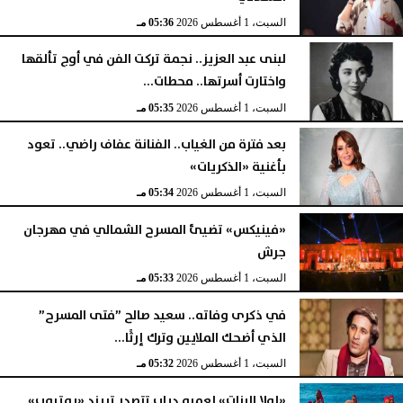
السبت، 1 أغسطس 2026
05:36 مـ
لبنى عبد العزيز.. نجمة تركت الفن في أوج تألقها
واختارت أسرتها.. محطات...
السبت، 1 أغسطس 2026
05:35 مـ
بعد فترة من الغياب.. الفنانة عفاف راضي.. تعود
بأغنية «الذكريات»
السبت، 1 أغسطس 2026
05:34 مـ
«فينيكس» تضيئ المسرح الشمالي في مهرجان
جرش
السبت، 1 أغسطس 2026
05:33 مـ
في ذكرى وفاته.. سعيد صالح ”فتى المسرح”
الذي أضحك الملايين وترك إرثًا...
السبت، 1 أغسطس 2026
05:32 مـ
«لولا البنات» لعمرو دياب تتصدر تريند «يوتيوب»