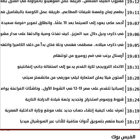
مشروب الصيف المنعش.. طريقة عمل الموهيتو بالفراولة في المنزل بطعم
19:12
بطعم زمان ولمسة شيفات المطاعم.. طريقة عمل الكوسة بالبشاميل في 
19:11
أحمد مكي يعود إلى السينما بعد 13 عامًا.. وانطلاق تصوير «فرصة سعيدة»
19:07
في ذكرى رحيل دلال عبد العزيز.. كيف نفذت وصية والدتها على مدار مشوا
19:06
في ذكرى ميلاده.. مصطفى فهمي رحلة فنان بدأ من خلف الكاميرا وانتهى أي
19:05
أرسنال يرغب في ضم روميرو من توتنهام
19:03
الاتحاد النرويجي لكرة القدم يدعو إلى استقالة جاني إنفانتينو
18:31
أستون فيلا يعلن استعارة ليلي مورفي من مانشستر سيتي
18:28
إسبانيا تتقدم على مصر 13-12 في الشوط الأول.. وناشئات الفراعنة يواصلن حلم بلوغ نهائي مونديال اليد
18:26
شروط ورسوم استخراج وتجديد رخصة قيادة الدراجة النارية
18:24
تعرف على كيفية إنشاء حساب جديد على موقع وزارة الداخلية المصرية
18:19
ضبط متهم بتسويق أدوات منافية للآداب عبر السوشيال ميديا
18:17
الفيس بوك