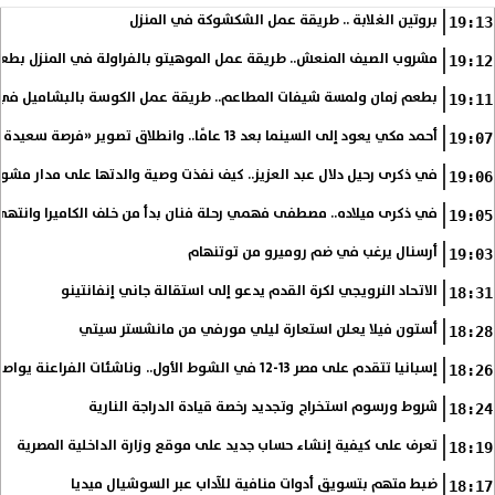
بروتين الغلابة .. طريقة عمل الشكشوكة في المنزل
19:13
مشروب الصيف المنعش.. طريقة عمل الموهيتو بالفراولة في المنزل بطعم
19:12
بطعم زمان ولمسة شيفات المطاعم.. طريقة عمل الكوسة بالبشاميل في 
19:11
أحمد مكي يعود إلى السينما بعد 13 عامًا.. وانطلاق تصوير «فرصة سعيدة»
19:07
في ذكرى رحيل دلال عبد العزيز.. كيف نفذت وصية والدتها على مدار مشوا
19:06
في ذكرى ميلاده.. مصطفى فهمي رحلة فنان بدأ من خلف الكاميرا وانتهى أي
19:05
أرسنال يرغب في ضم روميرو من توتنهام
19:03
الاتحاد النرويجي لكرة القدم يدعو إلى استقالة جاني إنفانتينو
18:31
أستون فيلا يعلن استعارة ليلي مورفي من مانشستر سيتي
18:28
إسبانيا تتقدم على مصر 13-12 في الشوط الأول.. وناشئات الفراعنة يواصلن حلم بلوغ نهائي مونديال اليد
18:26
شروط ورسوم استخراج وتجديد رخصة قيادة الدراجة النارية
18:24
تعرف على كيفية إنشاء حساب جديد على موقع وزارة الداخلية المصرية
18:19
ضبط متهم بتسويق أدوات منافية للآداب عبر السوشيال ميديا
18:17