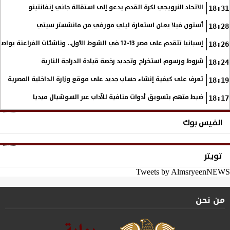
الاتحاد النرويجي لكرة القدم يدعو إلى استقالة جاني إنفانتينو
18:31
أستون فيلا يعلن استعارة ليلي مورفي من مانشستر سيتي
18:28
إسبانيا تتقدم على مصر 13-12 في الشوط الأول.. وناشئات الفراعنة يواصلن حلم بلوغ نهائي مونديال اليد
18:26
شروط ورسوم استخراج وتجديد رخصة قيادة الدراجة النارية
18:24
تعرف على كيفية إنشاء حساب جديد على موقع وزارة الداخلية المصرية
18:19
ضبط متهم بتسويق أدوات منافية للآداب عبر السوشيال ميديا
18:17
الفيس بوك
تويتر
Tweets by AlmsryeenNEWS
من نحن