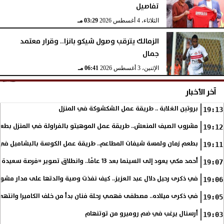
تفاصيل
الثلاثاء، 4 أغسطس 2026
03:29 مـ
الزمالك يترقب وصول شيكو بانزا.. وقرار معتمد
جمال
الإثنين، 3 أغسطس 2026
06:41 مـ
آخر الأخبار
بروتين الغلابة .. طريقة عمل الشكشوكة في المنزل
19:13
مشروب الصيف المنعش.. طريقة عمل الموهيتو بالفراولة في المنزل بطعم
19:12
بطعم زمان ولمسة شيفات المطاعم.. طريقة عمل الكوسة بالبشاميل في 
19:11
أحمد مكي يعود إلى السينما بعد 13 عامًا.. وانطلاق تصوير «فرصة سعيدة»
19:07
في ذكرى رحيل دلال عبد العزيز.. كيف نفذت وصية والدتها على مدار مشوا
19:06
في ذكرى ميلاده.. مصطفى فهمي رحلة فنان بدأ من خلف الكاميرا وانتهى أي
19:05
أرسنال يرغب في ضم روميرو من توتنهام
19:03