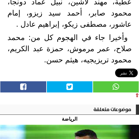
عطية، مهند لاشين، نبيل عماد دونجا،
محمود صابر، أحمد سيد زيزو، إمام
عاشور، مصطفى زيكو، إبراهيم عادل .
وأخيرا جاء في الهجوم كل من: محمد
صلاح، عمر مرموش، حمزة عبد الكريم،
محمود تريزيجيه، هيثم حسن.
⇧
موضوعات متعلقة
الرياضة